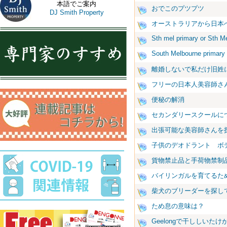
本語でご案内
おでこのプツプツ
DJ Smith Property
オーストラリアから日本
Sth mel primary or Sth M
South Melbourne primary
離婚しないで私だけ旧姓
フリーの日本人美容師さ
便秘の解消
セカンダリースクールに
出張可能な美容師さんを
子供のデオドラント ボ
貨物禁止品と手荷物禁制
バイリンガルを育てるた
柴犬のブリーダーを探し
ため息の意味は？
Geelongで干ししいた