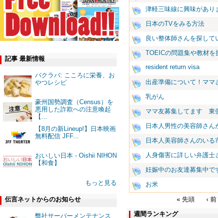
津軽三味線に興味があり
日本のTVをみる方法
良い整体師さんを探して
TOEICの問題集や教材
記事 最新情報
resident return visa
バクラバ: こころに栄養、お
出産準備について！ママさ
やつレシピ
乳がん
豪州国勢調査（Census）を
悪用した詐欺への注意喚起
ママ友募集してます 東
【...
日本人男性の美容師さん
【8月の新Lineup!】日本映画
無料配信 JFF...
日本人美容師さんのいる
人身傷害に詳しい弁護士
おいしい日本 - Oishii NIHON
【和食】
妊娠中のお友達募集中で
もっと見る
お米
« 先頭
‹ 前
伝言ネットからのお知らせ
週間ランキング
弊社サーバーメンテナンス