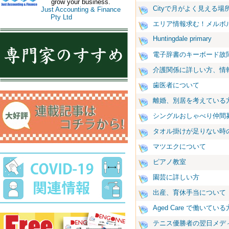
grow your business.
Cityで月がよく見える
Just Accounting & Finance
Pty Ltd
エリア情報求む！メルボ
Huntingdale primary
電子辞書のキーボード故障
介護関係に詳しい方、情
歯医者について
離婚、別居を考えている
シングルおしゃべり仲間
タオル掛けが足りない時
マツエクについて
ピアノ教室
園芸に詳しい方
出産、育休手当について
Aged Care で働いて
テニス優勝者の翌日メデ