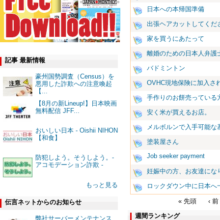
日本への本帰国準備
出張ヘアカットしてくだ
家を買うにあたって
離婚のための日本人弁護
記事 最新情報
バドミントン
豪州国勢調査（Census）を
OVHC現地保険に加入さ
悪用した詐欺への注意喚起
【...
手作りのお餅売っている
【8月の新Lineup!】日本映画
無料配信 JFF...
安く米が買えるお店。
メルボルンで入手可能な
おいしい日本 - Oishii NIHON
【和食】
塗装屋さん
Job seeker payment
防犯しよう。そうしよう。-
アコモデーション詐欺 -
妊娠中の方、お友達にな
もっと見る
ロックダウン中に日本へ
« 先頭
‹ 前
伝言ネットからのお知らせ
週間ランキング
弊社サーバーメンテナンス