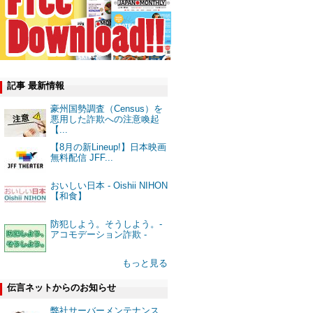
記事 最新情報
豪州国勢調査（Census）を
悪用した詐欺への注意喚起
【...
【8月の新Lineup!】日本映画
無料配信 JFF...
おいしい日本 - Oishii NIHON
【和食】
防犯しよう。そうしよう。-
アコモデーション詐欺 -
もっと見る
伝言ネットからのお知らせ
弊社サーバーメンテナンス