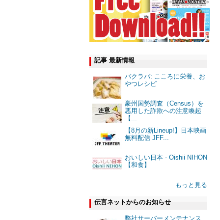
記事 最新情報
バクラバ: こころに栄養、お
やつレシピ
豪州国勢調査（Census）を
悪用した詐欺への注意喚起
【...
【8月の新Lineup!】日本映画
無料配信 JFF...
おいしい日本 - Oishii NIHON
【和食】
もっと見る
伝言ネットからのお知らせ
弊社サーバーメンテナンス