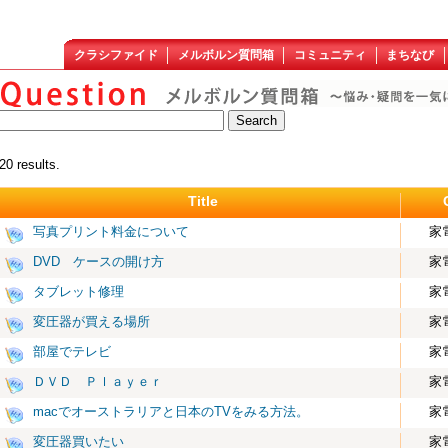
クラシファイド
メルボルン質問箱
コミュニティ
まちなび
20 results.
Title
写真プリント料金について
家
DVD ケースの開け方
家
タブレット修理
家
変圧器が買える場所
家
部屋でテレビ
家
ＤＶＤ Ｐｌａｙｅｒ
家
macでオーストラリアと日本のTVをみる方法。
家
変圧器買いたい
家