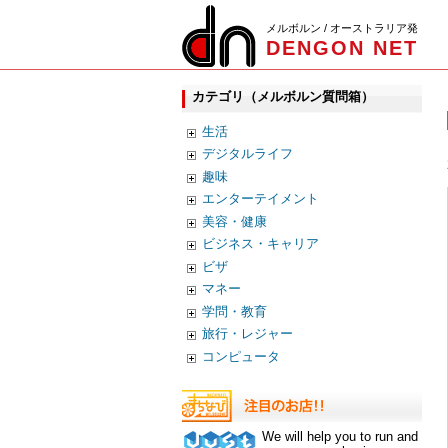
メルボルン / オーストラリア発
DENGON NET
カテゴリ（メルボルン質問箱）
生活
デジタルライフ
趣味
エンターテイメント
美容・健康
ビジネス・キャリア
ビザ
マネー
学問・教育
旅行・レジャー
コンピュータ
We will help you to run and