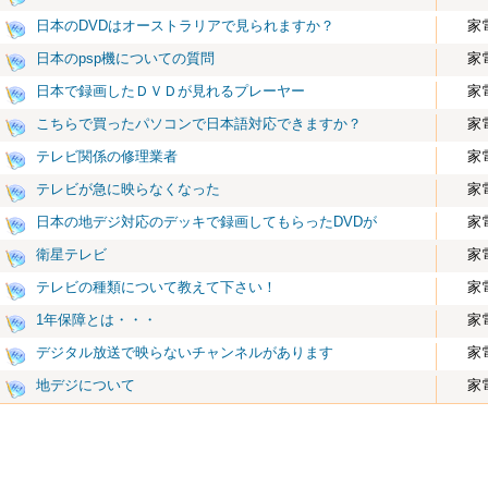
日本のDVDはオーストラリアで見られますか？
家
日本のpsp機についての質問
家
日本で録画したＤＶＤが見れるプレーヤー
家
こちらで買ったパソコンで日本語対応できますか？
家
テレビ関係の修理業者
家
テレビが急に映らなくなった
家
日本の地デジ対応のデッキで録画してもらったDVDが
家
衛星テレビ
家
テレビの種類について教えて下さい！
家
1年保障とは・・・
家
デジタル放送で映らないチャンネルがあります
家
地デジについて
家