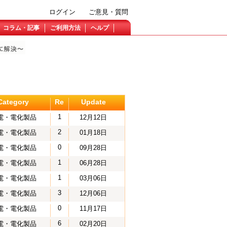
ログイン
ご意見・質問
コラム・記事
ご利用方法
ヘルプ
Category
Re
Update
1
電・電化製品
12月12日
2
電・電化製品
01月18日
0
電・電化製品
09月28日
1
電・電化製品
06月28日
1
電・電化製品
03月06日
3
電・電化製品
12月06日
0
電・電化製品
11月17日
6
電・電化製品
02月20日