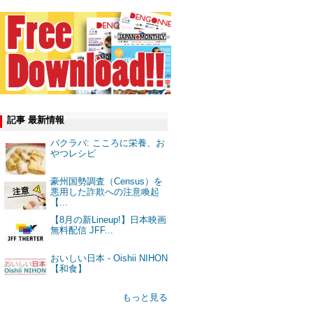
記事 最新情報
バクラバ: こころに栄養、お
やつレシピ
豪州国勢調査（Census）を
悪用した詐欺への注意喚起
【...
【8月の新Lineup!】日本映画
無料配信 JFF...
おいしい日本 - Oishii NIHON
【和食】
もっと見る