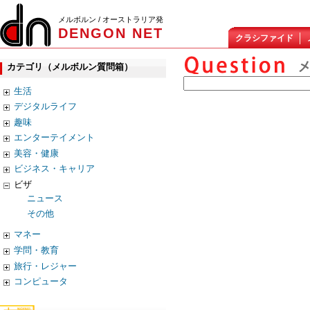
メルボルン / オーストラリア発
DENGON NET
クラシファイド
カテゴリ（メルボルン質問箱）
生活
デジタルライフ
趣味
エンターテイメント
美容・健康
ビジネス・キャリア
ビザ
ニュース
その他
マネー
学問・教育
旅行・レジャー
コンピュータ