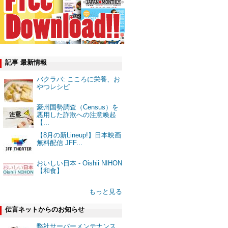
記事 最新情報
バクラバ: こころに栄養、お
やつレシピ
豪州国勢調査（Census）を
悪用した詐欺への注意喚起
【...
【8月の新Lineup!】日本映画
無料配信 JFF...
おいしい日本 - Oishii NIHON
【和食】
もっと見る
伝言ネットからのお知らせ
弊社サーバーメンテナンス