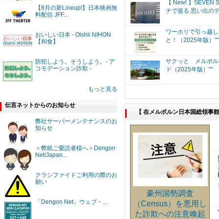
【 New! 】SEVEN 
【8月の新Lineup!】日本映画無
チで巡る 思い出のテー
料配信 JFF...
ワーホリで引っ越し
おいしい日本 - Oishii NIHON
と！（2025年版）""
【和食】
サクッと メルボル
防犯しよう。そうしよう。- ア
コモデーション詐欺 -
ド（2025年版）""
もっと見る
伝言ネットからのお知らせ
【 在メルボルン日本国総領事館
弊社サーバーメンテナンスのお
知らせ
＜弊紙ご愛読者様へ＞Dengon
Net/Japan...
クラシファイドご利用の際のお
願い
豪州国勢調査
「Dengon Net」ウェブ・...
（Census）を悪用し
た詐欺への注意喚起