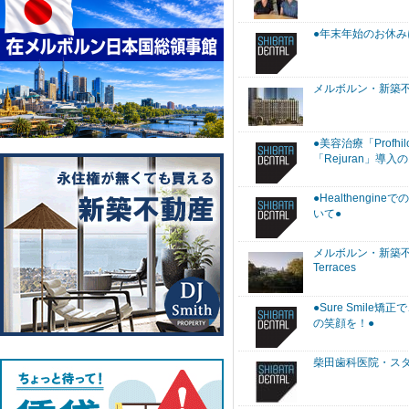
●年末年始のお休み
メルボルン・新築不動
●美容治療「Profhi
「Rejuran」導入
●Healthengin
いて●
メルボルン・新築不
Terraces
●Sure Smile
の笑顔を！●
柴田歯科医院・ス