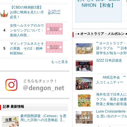
NIHON 【和食】
【CBDの映画館3選】
お得に映画を見たい方
必見！
女性ヘルスケアのカウ
4
ンセリングについて：
- ● オーストラリア・メルボルン
産婦人科医...
"" オーストラリア
マインドフルネスとそ
貸トラブル "" 日
5
の実践 その2：精神
留学生が知るべき対
科医Mar...
3ZZZ 日本語放送 "
もっと見る
ANE忘年会 ""
人コミュニティー
海外生活で日本人に
ラブル 美容と健康
野菜と果物の新常識！
記事 最新情報
Lune Croissante
豪州国勢調査（Census）を悪
る 思い出のテーブル 
用した詐欺への注意喚起 【...