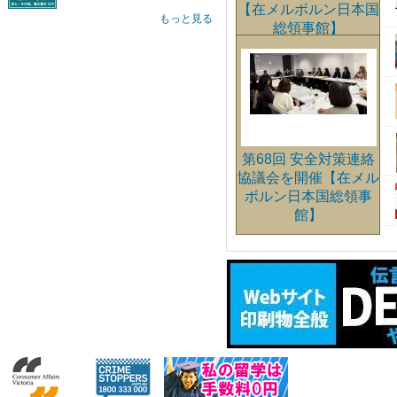
【在メルボルン日本国
もっと見る
総領事館】
第68回 安全対策連絡
協議会を開催【在メル
ボルン日本国総領事
館】