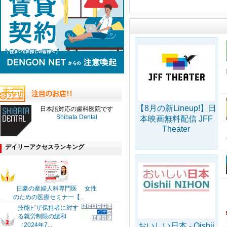
【8月の新Lineup!】日
日本語対応の歯科医院です
Shibata Dental
本映画無料配信 JFF
Theater
デイリーアクセスランキング
日豪の産婦人科専門医 女性
のための医療セミナー【...
技能ビザ保持者に対す
る就労制限の緩和
（2024年7...
おいしい日本 - Oishii