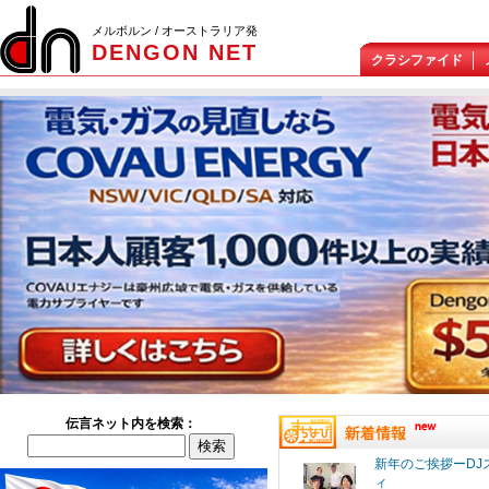
メルボルン / オーストラリア発
DENGON NET
クラシファイド
伝言ネット内を検索：
新年のご挨拶ーDJ
ィ