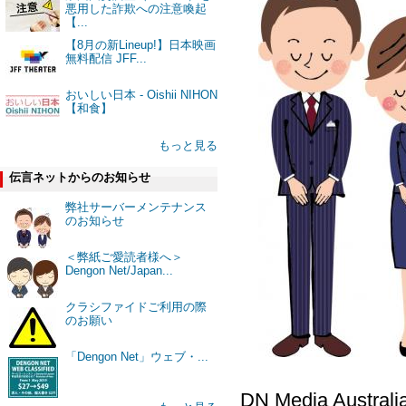
悪用した詐欺への注意喚起
【...
【8月の新Lineup!】日本映画
無料配信 JFF...
おいしい日本 - Oishii NIHON
【和食】
もっと見る
伝言ネットからのお知らせ
弊社サーバーメンテナンス
のお知らせ
＜弊紙ご愛読者様へ＞
Dengon Net/Japan...
クラシファイドご利用の際
のお願い
「Dengon Net」ウェブ・...
DN Media Australi