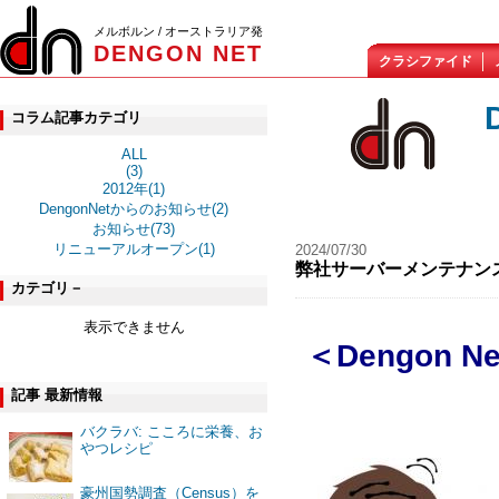
メルボルン / オーストラリア発
DENGON NET
クラシファイド
コラム記事カテゴリ
ALL
(3)
2012年(1)
DengonNetからのお知らせ(2)
お知らせ(73)
リニューアルオープン(1)
2024/07/30
弊社サーバーメンテナン
カテゴリ－
表示できません
＜Dengon N
記事 最新情報
バクラバ: こころに栄養、お
やつレシピ
豪州国勢調査（Census）を