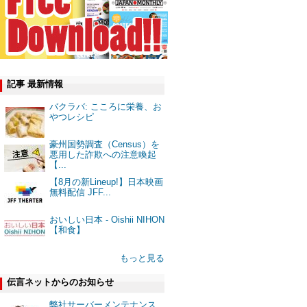
記事 最新情報
バクラバ: こころに栄養、お
やつレシピ
豪州国勢調査（Census）を
悪用した詐欺への注意喚起
【...
【8月の新Lineup!】日本映画
無料配信 JFF...
おいしい日本 - Oishii NIHON
【和食】
もっと見る
伝言ネットからのお知らせ
弊社サーバーメンテナンス