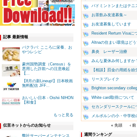
バドミントンまたはテニ
お茶飲み友達募集～
お友達募集しています
Resident Rerturn Vis
記事 最新情報
Altnaの住まい環境はど
バクラバ: こころに栄養、お
鼻炎 レーザー治療
やつレシピ
みんな夏休み何しますか？
豪州国勢調査（Census）を
悪用した詐欺への注意喚起
【相談】罰金の用紙を紛
【...
リースブレイク
【8月の新Lineup!】日本映画
無料配信 JFF...
Brighton secondary colle
White card取得について
おいしい日本 - Oishii NIHON
【和食】
セカンダリースクールに
もっと見る
メルボルンの小・中学校
« 先頭
‹ 前
伝言ネットからのお知らせ
週間ランキング
弊社サーバーメンテナンス