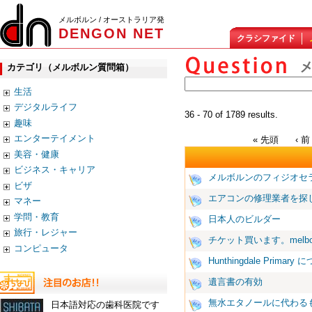
メルボルン / オーストラリア発
DENGON NET
クラシファイド
カテゴリ（メルボルン質問箱）
生活
デジタルライフ
36 - 70 of 1789 results.
趣味
エンターテイメント
« 先頭
‹ 前
美容・健康
ビジネス・キャリア
メルボルンのフィジオセ
ビザ
エアコンの修理業者を探
マネー
学問・教育
日本人のビルダー
旅行・レジャー
チケット買います。melboru
コンピュータ
Hunthingdale Primary
遺言書の有効
無水エタノールに代わる
日本語対応の歯科医院です