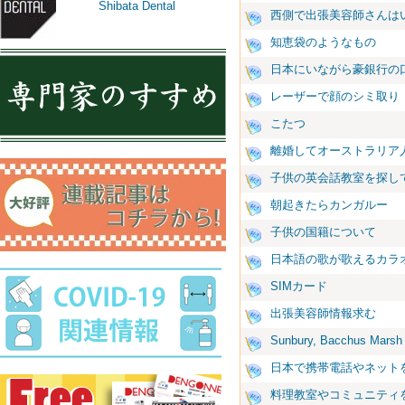
Shibata Dental
西側で出張美容師さんは
知恵袋のようなもの
日本にいながら豪銀行の
レーザーで顔のシミ取り
こたつ
離婚してオーストラリア
子供の英会話教室を探し
朝起きたらカンガルー
子供の国籍について
日本語の歌が歌えるカラ
SIMカード
出張美容師情報求む
Sunbury, Bacchus Mars
日本で携帯電話やネット
料理教室やコミュニティ