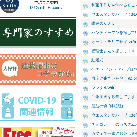
本語でご案内
和菓子作りを学べるとこ
DJ Smith Property
ウエスタンサバーブでお
眼鏡のＣＡＬ
ハンディーマンを探して
オーストラリアサイン(Aus
税理士さんを探してます
結婚式
ヘナ ティント アイブロ
自宅に来ていただける出
レンタルWifi
ご飯友達を募集してます
脂肪の塊 (稗粒腫)
ウエスタンサバーブにお
チョコレートのカスタム
カフェで一緒にお茶しま