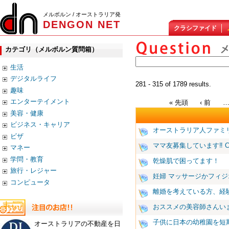
メルボルン / オーストラリア発
DENGON NET
クラシファイド
カテゴリ（メルボルン質問箱）
生活
デジタルライフ
281 - 315 of 1789 results.
趣味
エンターテイメント
« 先頭
‹ 前
美容・健康
ビジネス・キャリア
オーストラリア人ファミ
ビザ
ママ友募集しています‼︎ Ch
マネー
学問・教育
乾燥肌で困ってます！
旅行・レジャー
妊婦 マッサージかフィジ
コンピュータ
離婚を考えている方、経
おススメの美容師さんい
子供に日本の幼稚園を短
オーストラリアの不動産を日