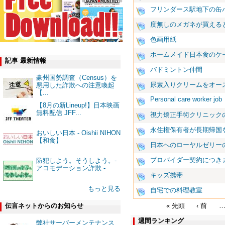
フリンダース駅地下の缶
度無しのメガネが買える
色画用紙
ホームメイド日本食のケ
記事 最新情報
バドミントン仲間
豪州国勢調査（Census）を
尿素入りクリームをオー
悪用した詐欺への注意喚起
【...
Personal care worker job
【8月の新Lineup!】日本映画
無料配信 JFF...
視力矯正手術クリニック
永住権保有者が長期帰国
おいしい日本 - Oishii NIHON
【和食】
日本へのローヤルゼリー
プロバイダー契約につき
防犯しよう。そうしよう。-
アコモデーション詐欺 -
キッズ携帯
もっと見る
自宅での料理教室
« 先頭
‹ 前
伝言ネットからのお知らせ
週間ランキング
弊社サーバーメンテナンス