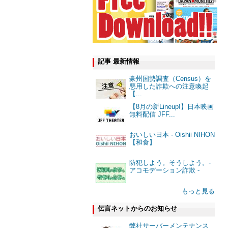
記事 最新情報
豪州国勢調査（Census）を
悪用した詐欺への注意喚起
【...
【8月の新Lineup!】日本映画
無料配信 JFF...
おいしい日本 - Oishii NIHON
【和食】
防犯しよう。そうしよう。-
アコモデーション詐欺 -
もっと見る
伝言ネットからのお知らせ
弊社サーバーメンテナンス