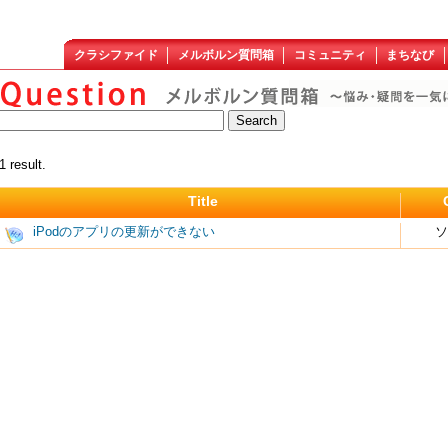
クラシファイド
メルボルン質問箱
コミュニティ
まちなび
1 result.
Title
iPodのアプリの更新ができない