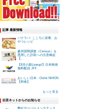
記事 最新情報
バクラバ: こころに栄養、お
やつレシピ
豪州国勢調査（Census）を
悪用した詐欺への注意喚起
【...
【8月の新Lineup!】日本映画
無料配信 JFF...
おいしい日本 - Oishii NIHON
【和食】
もっと見る
伝言ネットからのお知らせ
弊社サーバーメンテナンス