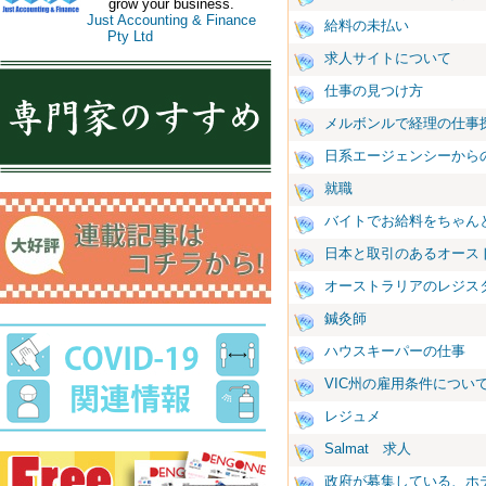
grow your business.
Just Accounting & Finance
給料の未払い
Pty Ltd
求人サイトについて
仕事の見つけ方
メルボンルで経理の仕事
日系エージェンシーから
就職
バイトでお給料をちゃん
日本と取引のあるオース
オーストラリアのレジス
鍼灸師
ハウスキーパーの仕事
VIC州の雇用条件につい
レジュメ
Salmat 求人
政府が募集している、ホ