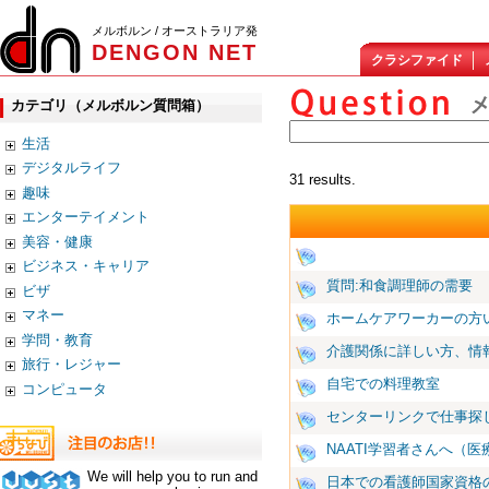
メルボルン / オーストラリア発
DENGON NET
クラシファイド
カテゴリ（メルボルン質問箱）
生活
デジタルライフ
31 results.
趣味
エンターテイメント
美容・健康
ビジネス・キャリア
質問:和食調理師の需要
ビザ
マネー
ホームケアワーカーの方
学問・教育
介護関係に詳しい方、情
旅行・レジャー
自宅での料理教室
コンピュータ
センターリンクで仕事探
NAATI学習者さんへ（
We will help you to run and
日本での看護師国家資格