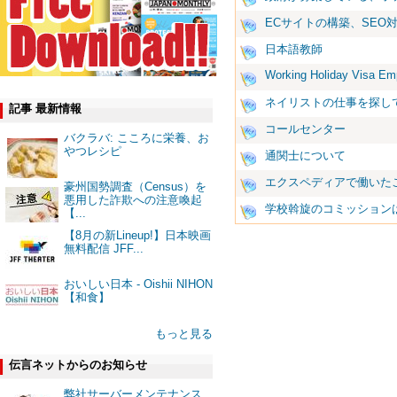
ECサイトの構築、SEO
日本語教師
Working Holiday Visa Em
ネイリストの仕事を探し
記事 最新情報
コールセンター
バクラバ: こころに栄養、お
やつレシピ
通関士について
エクスペディアで働いた
豪州国勢調査（Census）を
悪用した詐欺への注意喚起
学校斡旋のコミッション
【...
【8月の新Lineup!】日本映画
無料配信 JFF...
おいしい日本 - Oishii NIHON
【和食】
もっと見る
伝言ネットからのお知らせ
弊社サーバーメンテナンス