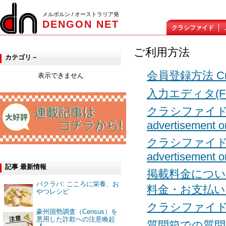
メルボルン / オーストラリア発
DENGON NET
クラシファイド
ご利用方法
カテゴリ－
会員登録方法 Creat
表示できません
入力エディタ(FC
クラシファイドの投
advertisement on
クラシファイドの投
advertisement o
記事 最新情報
掲載料金につ
バクラバ: こころに栄養、お
料金・お支払い
やつレシピ
クラシファイドの
豪州国勢調査（Census）を
悪用した詐欺への注意喚起
質問箱での質問