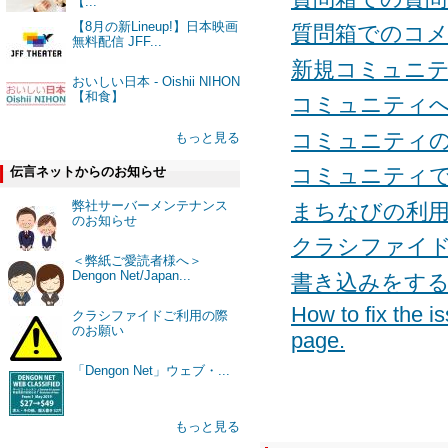
【...
【8月の新Lineup!】日本映画
質問箱でのコ
無料配信 JFF...
新規コミュニ
おいしい日本 - Oishii NIHON
【和食】
コミュニティ
コミュニティ
もっと見る
コミュニティ
伝言ネットからのお知らせ
弊社サーバーメンテナンス
まちなびの利
のお知らせ
クラシファイ
＜弊紙ご愛読者様へ＞
Dengon Net/Japan...
書き込みをす
How to fix the is
クラシファイドご利用の際
のお願い
page.
「Dengon Net」ウェブ・...
もっと見る