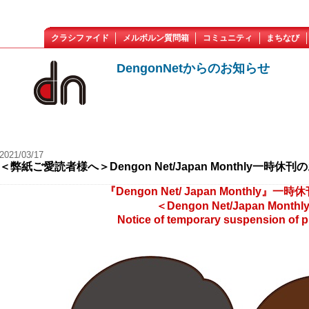
クラシファイド
メルボルン質問箱
コミュニティ
まちなび
DengonNetからのお知らせ
2021/03/17
＜弊紙ご愛読者様へ＞Dengon Net/Japan Monthly一時休
『Dengon Net/ Japan Monthly』
＜Dengon Net/Japan Monthl
Notice of temporary suspension of p