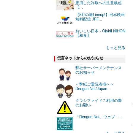
悪用した詐欺への注意喚起
【...
【8月の新Lineup!】日本映画
無料配信 JFF...
おいしい日本 - Oishii NIHON
【和食】
もっと見る
伝言ネットからのお知らせ
弊社サーバーメンテナンス
のお知らせ
＜弊紙ご愛読者様へ＞
Dengon Net/Japan...
クラシファイドご利用の際
のお願い
「Dengon Net」ウェブ・...