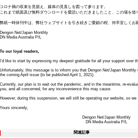
コロナ禍の収束を見据え、媒体の見直しを図って参ります。
これまで紙面及び無料ダウンロードを愛読いただきましたこと、この場を借
弊紙一時休刊中は、弊社ウェブサイトを引き続きご愛顧の程、何卒宜しくお
Dengon Net/Japan Monthly
DN Media Australia P/L
To our loyal readers,
I’d like to start by expressing my deepest gratitude for all your support over t
Unfortunately, this message is to inform you that Dengon Net/Japan Monthly w
the coming April issue (to be published April 1, 2021).
Currently, our plan is to wait out the pandemic, and in the meantime, re-eval
you, and all concerned, for any inconvenience this may cause.
However, during this suspension, we will still be operating our website, so we
Yours sincerely,
Dengon Net/Japan Monthly
DN Media Australia P/L
関連記事