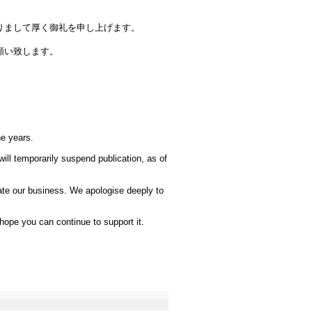
りまして厚く御礼を申し上げます。
願い致します。
he years.
ill temporarily suspend publication, as of
uate our business. We apologise deeply to
 hope you can continue to support it.