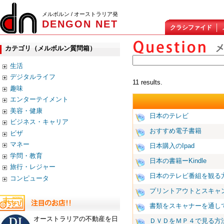
メルボルン / オーストラリア発
DENGON NET
クラシファイド
カテゴリ（メルボルン質問箱）
生活
デジタルライフ
11 results.
趣味
エンターテイメント
美容・健康
日本のテレビ
ビジネス・キャリア
おすすめ電子書籍
ビザ
マネー
日本購入のIpad
学問・教育
日本の書籍ーKindle
旅行・レジャー
日本のテレビ番組を観る
コンピュータ
プリントアウトとスキャ
書類をスキャナーを通し
オーストラリアの不動産を日
ＤＶＤをＭＰ４で見る方