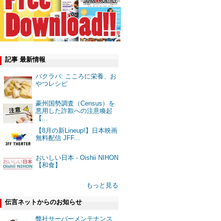
記事 最新情報
バクラバ: こころに栄養、お
やつレシピ
豪州国勢調査（Census）を
悪用した詐欺への注意喚起
【...
【8月の新Lineup!】日本映画
無料配信 JFF...
おいしい日本 - Oishii NIHON
【和食】
もっと見る
伝言ネットからのお知らせ
弊社サーバーメンテナンス