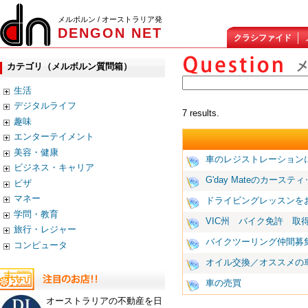
メルボルン / オーストラリア発
DENGON NET
クラシファイド
カテゴリ（メルボルン質問箱）
生活
デジタルライフ
7 results.
趣味
エンターテイメント
美容・健康
車のレジストレーション
ビジネス・キャリア
G'day Mateのカーステ
ビザ
マネー
ドライビングレッスンを
学問・教育
VIC州 バイク免許 取
旅行・レジャー
バイクツーリング仲間募
コンピュータ
オイル交換／オススメの
車の売買
オーストラリアの不動産を日