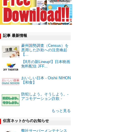
記事 最新情報
豪州国勢調査（Census）を
悪用した詐欺への注意喚起
【...
【8月の新Lineup!】日本映画
無料配信 JFF...
おいしい日本 - Oishii NIHON
【和食】
防犯しよう。そうしよう。-
アコモデーション詐欺 -
もっと見る
伝言ネットからのお知らせ
弊社サーバーメンテナンス