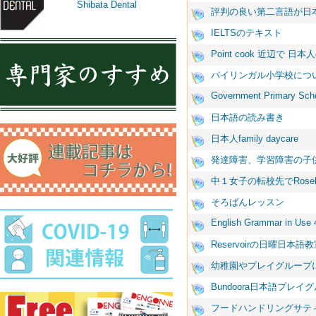
Shibata Dental
評判の良い第二言語が日
IELTSのテキスト
Point cook 近辺で 日本人
バイリンガル小学校につ
Government Primary Sch
日本語の読み書き
日本人family daycare
発達障害、学習障害の子
中１女子の転校先でRosehil
そろばんレッスン
English Grammar in Use 
Reservoirの日曜日本語
幼稚園やプレイグループ
Bundoora日本語プレイグ
フードハンドリングサテ