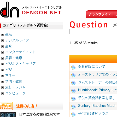
メルボルン / オーストラリア発
DENGON NET
クラシファイド
カテゴリ（メルボルン質問箱）
生活
デジタルライフ
1 - 35 of 65 results.
趣味
エンターテイメント
美容・健康
ビジネス・キャリア
保育施設について
ビザ
オーストラリアでのドッ
マネー
学問・教育
ジムでトレーナーのお仕
旅行・レジャー
Hunthingdale Primary
コンピュータ
子供の英会話教室を探し
Sunbury, Bacchus Mars
子供向け柔術クラス
日本語対応の歯科医院です