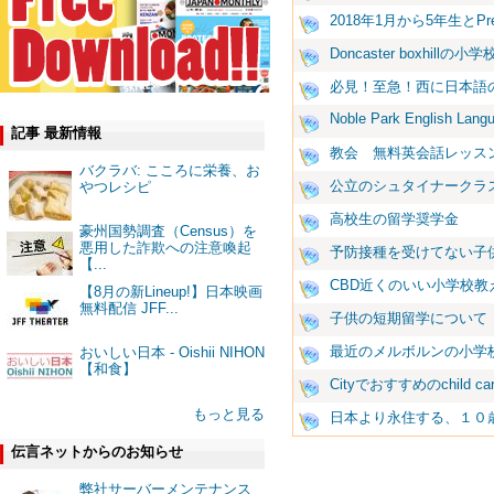
2018年1月から5年生とP
Doncaster boxhillの
必見！至急！西に日本語
Noble Park English Lang
記事 最新情報
教会 無料英会話レッス
バクラバ: こころに栄養、お
公立のシュタイナークラ
やつレシピ
高校生の留学奨学金
豪州国勢調査（Census）を
悪用した詐欺への注意喚起
予防接種を受けてない子供はpr
【...
CBD近くのいい小学校教
【8月の新Lineup!】日本映画
無料配信 JFF...
子供の短期留学について
最近のメルボルンの小学
おいしい日本 - Oishii NIHON
【和食】
Cityでおすすめのchild 
もっと見る
日本より永住する、１０
伝言ネットからのお知らせ
弊社サーバーメンテナンス