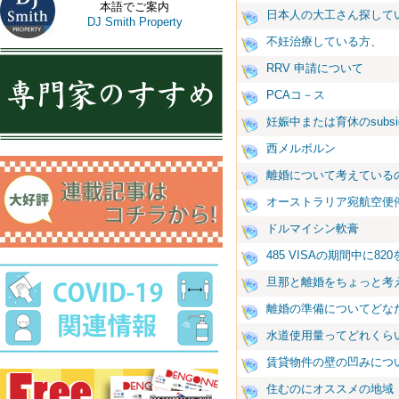
本語でご案内
日本人の大工さん探して
DJ Smith Property
不妊治療している方、
RRV 申請について
PCAコ－ス
妊娠中または育休のsubs
西メルボルン
離婚について考えている
オーストラリア宛航空便
ドルマイシン軟膏
485 VISAの期間中に8
旦那と離婚をちょっと考
離婚の準備についてどな
水道使用量ってどれくら
賃貸物件の壁の凹みにつ
住むのにオススメの地域