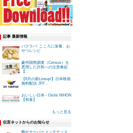
記事 最新情報
バクラバ: こころに栄養、お
やつレシピ
豪州国勢調査（Census）を
悪用した詐欺への注意喚起
【...
【8月の新Lineup!】日本映画
無料配信 JFF...
おいしい日本 - Oishii NIHON
【和食】
もっと見る
伝言ネットからのお知らせ
弊社サーバーメンテナンス