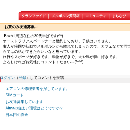
クラシファイド
メルボルン質問箱
コミュニティ
まちなび
お茶のみ友達募集～
Boxhill周辺在住の30代半ばです(^^)
オーストラリア人パートナーと婚約しており、子供はいません。
友人が帰国や転勤でメルボルンから離れてしまったので、カフェなどで同
らではの話ができたらいいなと思っています。
旅行やスポーツが好きです。動物が好きで、犬や馬が特に好きです。
よろしければお気軽にコメントください～(*^^*)
ログイン
（
登録
）してコメントを投稿
エアコンの修理業者を探しています。
SIMカード
お友達募集しています
Altnaの住まい環境はどうですか？
日本円の換金