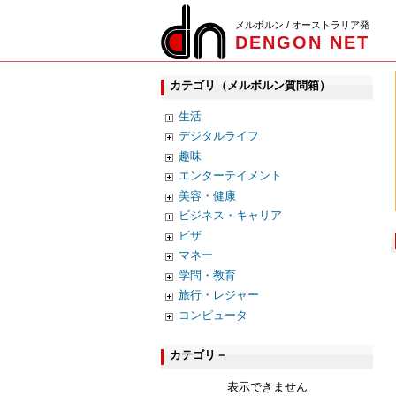
メルボルン / オーストラリア発
DENGON NET
カテゴリ（メルボルン質問箱）
生活
デジタルライフ
趣味
エンターテイメント
美容・健康
ビジネス・キャリア
ビザ
マネー
学問・教育
旅行・レジャー
コンピュータ
カテゴリ－
表示できません