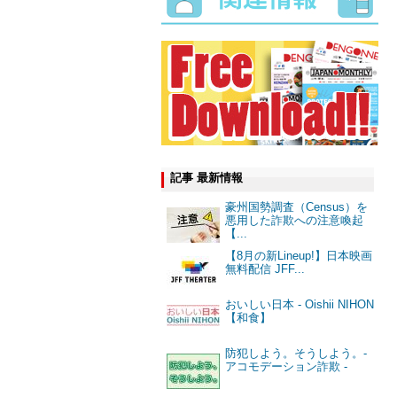
記事 最新情報
豪州国勢調査（Census）を
悪用した詐欺への注意喚起
【...
【8月の新Lineup!】日本映画
無料配信 JFF...
おいしい日本 - Oishii NIHON
【和食】
防犯しよう。そうしよう。-
アコモデーション詐欺 -