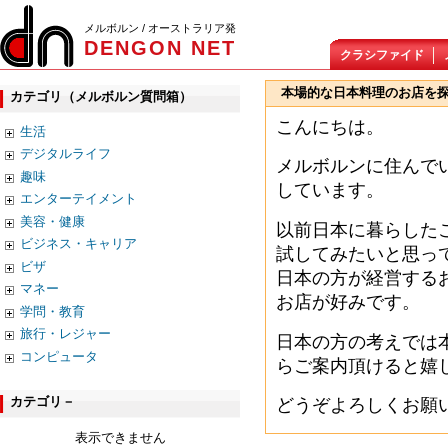
メルボルン / オーストラリア発
DENGON NET
クラシファイド
本場的な日本料理のお店を
カテゴリ（メルボルン質問箱）
こんにちは。
生活
デジタルライフ
メルボルンに住んで
趣味
しています。
エンターテイメント
美容・健康
以前日本に暮らした
ビジネス・キャリア
試してみたいと思っ
ビザ
日本の方が経営する
マネー
お店が好みです。
学問・教育
旅行・レジャー
日本の方の考えでは
コンピュータ
らご案内頂けると嬉
カテゴリ－
どうぞよろしくお願
表示できません