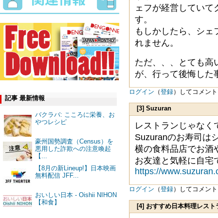
ェフが経営していて
す。
もしかしたら、シェ
れません。
ただ、、、とても高
が、行って後悔した
ログイン
（
登録
）してコメント
記事 最新情報
[3] Suzuran
バクラバ: こころに栄養、お
やつレシピ
レストランじゃなく
Suzuranのお寿
豪州国勢調査（Census）を
横の食料品店でお酒
悪用した詐欺への注意喚起
【...
お友達と気軽に自宅
【8月の新Lineup!】日本映画
https://www.suzuran.
無料配信 JFF...
ログイン
（
登録
）してコメント
おいしい日本 - Oishii NIHON
【和食】
[4] おすすめ日本料理レスト