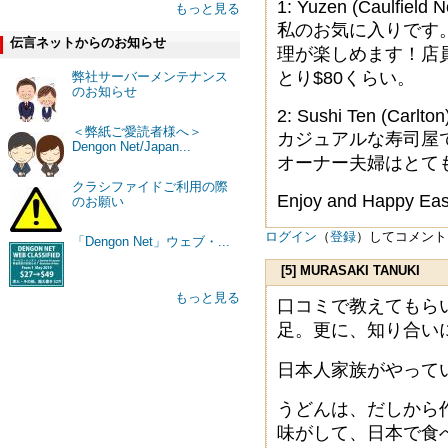
1: Yuzen (Caulfield N
もっと見る
私のお気に入りです。寿
伝言ネットからのお知らせ
理が楽しめます！店
とり$80くらい。
弊社サーバーメンテナンス
のお知らせ
2: Sushi Ten (Carlton
＜弊紙ご愛読者様へ＞
カジュアルな寿司屋
Dengon Net/Japan...
オーナー夫婦はとて
クラシファイドご利用の際
Enjoy and Happy Eas
のお願い
ログイン
（
登録
）してコメント
「Dengon Net」ウェブ・...
[5] MURASAKI TANUKI
もっと見る
口コミで教えてもら
足。更に、知り合い
日本人家族がやって
うどんは、だしから
味がして、日本で食