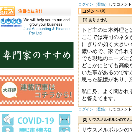
ログイン
（
登録
）してコメント
(6)
[1] ありません
We will help you to run and
grow your business.
Just Accounting & Finance
トピ主の日本料理と
Pty Ltd
ここでは寿司のネタ
にぎりの如く大きい
濃いめで、家で作れ
でも現地のニーズに
どこかにとても高級
いた事があるのです
思った記憶があり、
私自身、よく聞かれ
と答えてます。
ログイン
（
登録
）してコメント
[2] サウスメルボルンのて
日本人
サウスメルボルンの