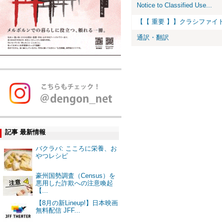
Notice to Classified Use...
【【 重要 】】クラシファイド
通訳・翻訳
記事 最新情報
バクラバ: こころに栄養、お
やつレシピ
豪州国勢調査（Census）を
悪用した詐欺への注意喚起
【...
【8月の新Lineup!】日本映画
無料配信 JFF...