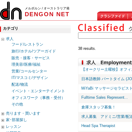
メルボルン / オーストラリア発
DENGON NET
クラシファイド
カテゴリ
求人
フード/レストラン
38 results.
旅行/ホテル/ツアーガイド
販売・接客・サービス
理美容/医療/福祉
【オークリー土曜校】オフィ
営業/コールセンター
IT/マスコミ/デザイン
日本語教師 パートタイム (JOI
配送/物流
MiYaBi マッサージセラピス
イベント・エンターテイメント
Fulltime Sales Represent...
オフィスワーク（事務・受付）
その他
倉庫スタッフ募集！
売ります・買います
求人募集 アドミニ/営業/配
家･部屋探し
Head Spa Therapist
レッスン