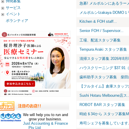
仲間募集
急募! メルボルンにあるラー
サービス
メルボルンIzakaya DOMO１
イベント
ボランティア
Kitchen & FOH staff...
Senior FOH / Supervisor...
工場、配送スタッフ募集
Tempura Araki スタッフ募集
清掃スタッフ募集 2026年8
ハウスクリーニング $37.91（$3
歯科助手スタッフ募集 柴田
【フルタイム】倉庫スタッフ
Sushi Hotaru Melbourne店ス..
ROBOT BAR スタッフ募集
時給＄34から スタッフ募集Minam
We will help you to run and
grow your business.
寿司シェフを募集しています。 Mi
Just Accounting & Finance
Pty Ltd