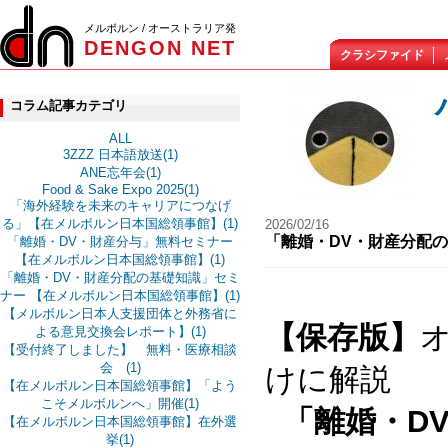
メルボルン / オーストラリア発
DENGON NET
クラシファイド
コラム記事カテゴリ
ALL
3ZZZ 日本語放送(1)
ANE忘年会(1)
Food & Sake Expo 2025(1)
「海外経験を未来のキャリアにつなげ
る」【在メルボルン日本国総領事館】(1)
2026/02/16
「離婚・DV・財産分配
「離婚・DV・財産分与」無料セミナー
【在メルボルン日本国総領事館】(1)
「離婚・DV・財産分配の基礎知識」セミ
ナー 【在メルボルン日本国総領事館】(1)
【メルボルン日本人支援団体と外務省に
【保存版】
よる意見交換会レポート】(1)
【受付終了しました】 無料・医療相談
会 (1)
けに解説
【在メルボルン日本国総領事館】「よう
こそメルボルンへ」開催(1)
「離婚・D
【在メルボルン日本国総領事館】在外選
挙(1)