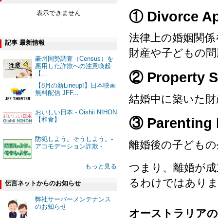
① Divorce
表示できません
法律上の婚姻関係
記事 最新情報
財産や子どもの問
豪州国勢調査（Census）を
悪用した詐欺への注意喚起
② Propert
【...
【8月の新Lineup!】日本映画
無料配信 JFF...
結婚中に築いた財
おいしい日本 - Oishii NIHON
③ Parenti
【和食】
防犯しよう。そうしよう。-
離婚後の子どもの
アコモデーション詐欺 -
つまり、離婚が成
もっと見る
るわけではあり
伝言ネットからのお知らせ
弊社サーバーメンテナンス
のお知らせ
オーストラリアの離婚制