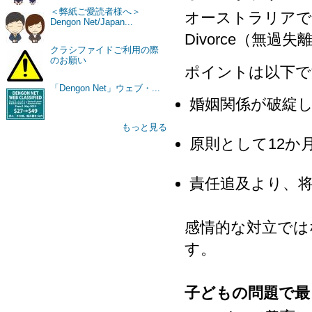
＜弊紙ご愛読者様へ＞
オーストラリアでは
Dengon Net/Japan...
Divorce（無
クラシファイドご利用の際
のお願い
ポイントは以下で
「Dengon Net」ウェブ・...
婚姻関係が破綻
もっと見る
原則として12か
責任追及より、
感情的な対立では
す。
子どもの問題で最