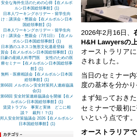
安全な海外生活のための心得【在メルボ
ルン日本国総領事館】(1)
日本人ワーキングホリデー・留学生向
け：講演会・懇親会【在メルボルン日本
国総領事館】(1)
日本人ワーキングホリデー・留学生向
2026年2月16日、
け：講演会・懇親会（7月1日）【在メル
H&H Lawyer
ボルン日本国総領事館】(1)
日本酒のユネスコ無形文化遺産登録 祝
オーストラリアに
賀会【在メルボルン日本国総領事館】(1)
日豪の産婦人科専門医 女性のための医
されました。
療セミナー【在メルボルン日本国総領事
館】(1)
当日のセミナー内
無料・医療相談会【在メルボルン日本国
総領事館】(1)
度の基本を分かり
第66回 メルボルン安全対策邦人連絡協議
会(1)
まず知っておきた
第68回 安全対策連絡協議会を開催【在メ
ルボルン日本国総領事館】(1)
セミナーで最初に
賃貸トラブル 事実と実体 どこに相
談？ 裁判！？(1)
いという点です。
邦人安全対策協議会 2026【在メルボルン
日本国総領事館】(1)
オーストラリアで
カテゴリ－