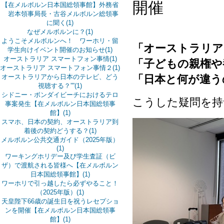
開催
【在メルボルン日本国総領事館】外務省
岩本領事局長・古谷メルボルン総領事
に聞く(1)
なぜメルボルンに？(1)
ようこそメルボルンへ！ ワーホリ・留
「オーストラリア
学生向けイベント開催のお知らせ(1)
オーストラリア スマートフォン事情(1)
「子どもの親権や
オーストラリア スマートフォン事情２(1)
「日本と何が違う
オーストラリアから日本のテレビ、どう
視聴する？””(1)
シドニー・ボンダイビーチにおけるテロ
こうした疑問を持
事案発生【在メルボルン日本国総領事
館】(1)
スマホ、日本の契約、オーストラリア到
着後の契約どうする？(1)
メルボルン公共交通ガイド（2025年版）
(1)
ワーキングホリデー及び学生査証（ビ
ザ）で渡航される皆様へ【在メルボルン
日本国総領事館】(1)
ワーホリで引っ越したら必ずやること！
（2025年版）(1)
天皇陛下66歳の誕生日を祝うレセプショ
ンを開催【在メルボルン日本国総領事
館】(1)