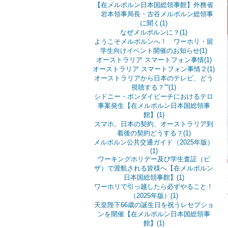
【在メルボルン日本国総領事館】外務省
岩本領事局長・古谷メルボルン総領事
に聞く(1)
なぜメルボルンに？(1)
ようこそメルボルンへ！ ワーホリ・留
学生向けイベント開催のお知らせ(1)
オーストラリア スマートフォン事情(1)
オーストラリア スマートフォン事情２(1)
オーストラリアから日本のテレビ、どう
視聴する？””(1)
シドニー・ボンダイビーチにおけるテロ
事案発生【在メルボルン日本国総領事
館】(1)
スマホ、日本の契約、オーストラリア到
着後の契約どうする？(1)
メルボルン公共交通ガイド（2025年版）
(1)
ワーキングホリデー及び学生査証（ビ
ザ）で渡航される皆様へ【在メルボルン
日本国総領事館】(1)
ワーホリで引っ越したら必ずやること！
（2025年版）(1)
天皇陛下66歳の誕生日を祝うレセプショ
ンを開催【在メルボルン日本国総領事
館】(1)