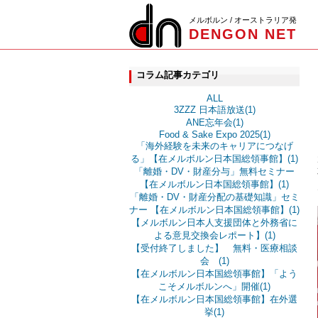
メルボルン / オーストラリア発
DENGON NET
コラム記事カテゴリ
ALL
3ZZZ 日本語放送(1)
ANE忘年会(1)
Food & Sake Expo 2025(1)
「海外経験を未来のキャリアにつなげ
る」【在メルボルン日本国総領事館】(1)
「離婚・DV・財産分与」無料セミナー
【在メルボルン日本国総領事館】(1)
「離婚・DV・財産分配の基礎知識」セミ
ナー 【在メルボルン日本国総領事館】(1)
【メルボルン日本人支援団体と外務省に
よる意見交換会レポート】(1)
【受付終了しました】 無料・医療相談
会 (1)
【在メルボルン日本国総領事館】「よう
こそメルボルンへ」開催(1)
【在メルボルン日本国総領事館】在外選
挙(1)