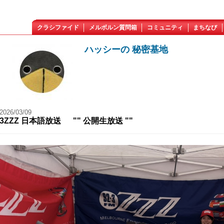
クラシファイド
メルボルン質問箱
コミュニティ
まちなび
ハッシーの 秘密基地
2026/03/09
3ZZZ 日本語放送 "" 公開生放送 ""