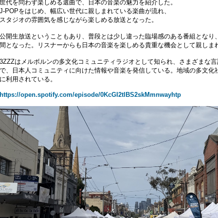
世代を問わず楽しめる選曲で、日本の音楽の魅力を紹介した。
J-POPをはじめ、幅広い世代に親しまれている楽曲が流れ、
スタジオの雰囲気を感じながら楽しめる放送となった。
公開生放送ということもあり、普段とは少し違った臨場感のある番組となり
間となった。リスナーからも日本の音楽を楽しめる貴重な機会として親しま
3ZZZはメルボルンの多文化コミュニティラジオとして知られ、さまざまな
で、日本人コミュニティに向けた情報や音楽を発信している。地域の多文化
に利用されている。
https://open.spotify.com/episode/0KcGI2tlBS2skMmnwayhtp