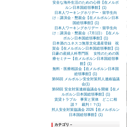
安全な海外生活のための心得【在メルボ
ルン日本国総領事館】(1)
日本人ワーキングホリデー・留学生向
け：講演会・懇親会【在メルボルン日本
国総領事館】(1)
日本人ワーキングホリデー・留学生向
け：講演会・懇親会（7月1日）【在メル
ボルン日本国総領事館】(1)
日本酒のユネスコ無形文化遺産登録 祝
賀会【在メルボルン日本国総領事館】(1)
日豪の産婦人科専門医 女性のための医
療セミナー【在メルボルン日本国総領事
館】(1)
無料・医療相談会【在メルボルン日本国
総領事館】(1)
第66回 メルボルン安全対策邦人連絡協議
会(1)
第68回 安全対策連絡協議会を開催【在メ
ルボルン日本国総領事館】(1)
賃貸トラブル 事実と実体 どこに相
談？ 裁判！？(1)
邦人安全対策協議会 2026【在メルボルン
日本国総領事館】(1)
カテゴリ－