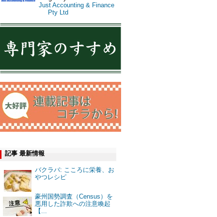
Just Accounting & Finance
Pty Ltd
記事 最新情報
バクラバ: こころに栄養、お
やつレシピ
豪州国勢調査（Census）を
悪用した詐欺への注意喚起
【...