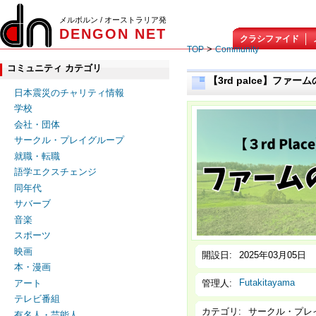
メルボルン / オーストラリア発
DENGON NET
クラシファイド
>
TOP
Community
コミュニティ カテゴリ
【3rd palce】ファー
日本震災のチャリティ情報
学校
会社・団体
サークル・プレイグループ
就職・転職
語学エクスチェンジ
同年代
サバーブ
音楽
スポーツ
映画
開設日:
2025年03月05日
本・漫画
Futakitayama
管理人:
アート
テレビ番組
カテゴリ:
サークル・プレ
有名人・芸能人