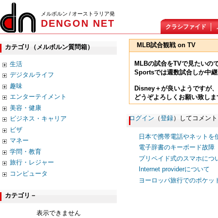
メルボルン / オーストラリア発
DENGON NET
クラシファイド
MLB試合観戦 on TV
カテゴリ（メルボルン質問箱）
MLBの試合をTVで見たいの
生活
Sportsでは週数試合しか中
デジタルライフ
趣味
Disney＋が良いようです
エンターテイメント
どうぞよろしくお願い致しま
美容・健康
ログイン
（
登録
）してコメント
ビジネス・キャリア
ビザ
日本で携帯電話やネットを
マネー
電子辞書のキーボード故障 
学問・教育
プリペイド式のスマホにつ
旅行・レジャー
Internet providerについて
コンピュータ
ヨーロッパ旅行でのポケットW
カテゴリ－
表示できません