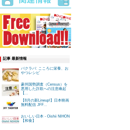
記事 最新情報
バクラバ: こころに栄養、お
やつレシピ
豪州国勢調査（Census）を
悪用した詐欺への注意喚起
【...
【8月の新Lineup!】日本映画
無料配信 JFF...
おいしい日本 - Oishii NIHON
【和食】