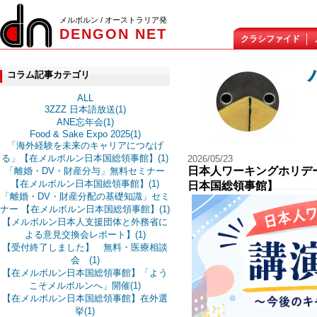
メルボルン / オーストラリア発
DENGON NET
クラシファイド
コラム記事カテゴリ
ALL
3ZZZ 日本語放送(1)
ANE忘年会(1)
Food & Sake Expo 2025(1)
「海外経験を未来のキャリアにつなげ
る」【在メルボルン日本国総領事館】(1)
2026/05/23
日本人ワーキングホリデ
「離婚・DV・財産分与」無料セミナー
【在メルボルン日本国総領事館】(1)
日本国総領事館】
「離婚・DV・財産分配の基礎知識」セミ
ナー 【在メルボルン日本国総領事館】(1)
【メルボルン日本人支援団体と外務省に
よる意見交換会レポート】(1)
【受付終了しました】 無料・医療相談
会 (1)
【在メルボルン日本国総領事館】「よう
こそメルボルンへ」開催(1)
【在メルボルン日本国総領事館】在外選
挙(1)