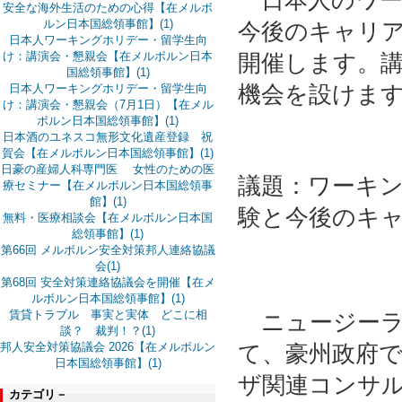
日本人のワー
安全な海外生活のための心得【在メルボ
ルン日本国総領事館】(1)
今後のキャリ
日本人ワーキングホリデー・留学生向
け：講演会・懇親会【在メルボルン日本
開催します。
国総領事館】(1)
機会を設けま
日本人ワーキングホリデー・留学生向
け：講演会・懇親会（7月1日）【在メル
ボルン日本国総領事館】(1)
日本酒のユネスコ無形文化遺産登録 祝
賀会【在メルボルン日本国総領事館】(1)
日豪の産婦人科専門医 女性のための医
議題：ワーキ
療セミナー【在メルボルン日本国総領事
館】(1)
験と今後のキ
無料・医療相談会【在メルボルン日本国
総領事館】(1)
第66回 メルボルン安全対策邦人連絡協議
会(1)
第68回 安全対策連絡協議会を開催【在メ
ルボルン日本国総領事館】(1)
賃貸トラブル 事実と実体 どこに相
ニュージーラ
談？ 裁判！？(1)
邦人安全対策協議会 2026【在メルボルン
て、豪州政府
日本国総領事館】(1)
ザ関連コンサ
カテゴリ－