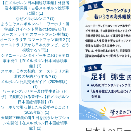
【在メルボルン日本国総領事館】外務省
岩本領事局長・古谷メルボルン総領事
に聞く(1)
なぜメルボルンに？(1)
ようこそメルボルンへ！ ワーホリ・留
学生向けイベント開催のお知らせ(1)
オーストラリア スマートフォン事情(1)
オーストラリア スマートフォン事情２(1)
オーストラリアから日本のテレビ、どう
視聴する？””(1)
シドニー・ボンダイビーチにおけるテロ
事案発生【在メルボルン日本国総領事
館】(1)
スマホ、日本の契約、オーストラリア到
着後の契約どうする？(1)
メルボルン公共交通ガイド（2025年版）
(1)
ワーキングホリデー及び学生査証（ビ
ザ）で渡航される皆様へ【在メルボルン
日本国総領事館】(1)
ワーホリで引っ越したら必ずやること！
（2025年版）(1)
天皇陛下66歳の誕生日を祝うレセプショ
ンを開催【在メルボルン日本国総領事
館】(1)