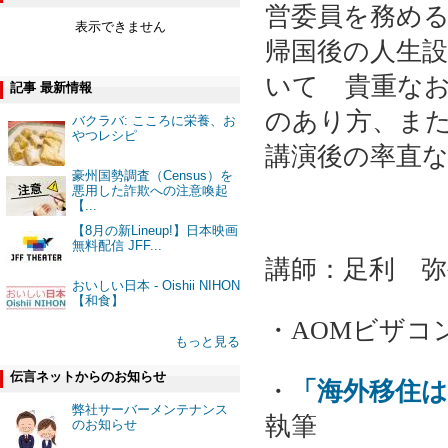
営委員を務め
表示できません
帰国後の人生
いて 貴重な
記事 最新情報
のあり方、ま
バクラバ: こころに栄養、お
やつレシピ
講演後の率直
豪州国勢調査（Census）を
悪用した詐欺への注意喚起
【...
【8月の新Lineup!】日本映画
無料配信 JFF...
講師：足利 弥
おいしい日本 - Oishii NIHON
【和食】
・AOMビザコ
もっと見る
伝言ネットからのお知らせ
・
「海外移住
弊社サーバーメンテナンス
執筆
のお知らせ