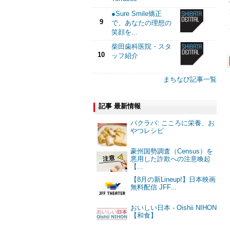
●Sure Smile矯正
9
で、あなたの理想の
笑顔を...
柴田歯科医院・スタ
10
ッフ紹介
まちなび記事一覧
記事 最新情報
バクラバ: こころに栄養、お
やつレシピ
豪州国勢調査（Census）を
悪用した詐欺への注意喚起
【...
【8月の新Lineup!】日本映画
無料配信 JFF...
おいしい日本 - Oishii NIHON
【和食】