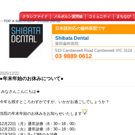
クラシファイド
メルボルン質問箱
コミュニティ
まちなび
>
>
TOP
Machinavi
Shibata Dental
日本語対応の歯科医院です
Shibata Dental
柴田歯科医院
513 Camberwell Road Camberwell VIC 3124
03 9889 0612
2025/12/22
●年末年始のお休みについて●
みなさんこんにちは☀
今年も残すところわずかですが、いかがお過ごしでしょうか？
当院の年末年始のお休みをお知らせいたします
12月22日（月）通常診療（8：30～18：00）
12月23日（火）通常診療（8：30～18：00）
12月24日（水）9～13時のみ診療