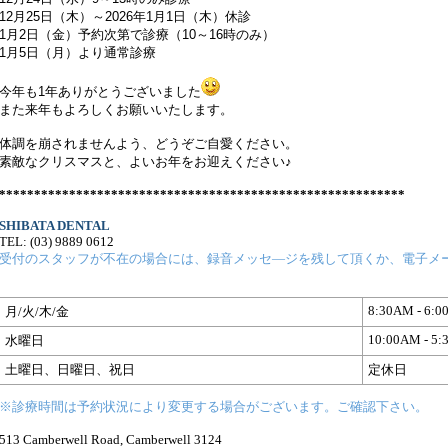
12月25日（木）～2026年1月1日（木）休診
1月2日（金）予約次第で診療（10～16時のみ）
1月5日（月）より通常診療
今年も1年ありがとうございました
また来年もよろしくお願いいたします。
体調を崩されませんよう、どうぞご自愛ください。
素敵なクリスマスと、よいお年をお迎えください♪
**********************************************************
SHIBATA DENTAL
TEL: (03) 9889 0612
受付のスタッフが不在の場合には、録音メッセ―ジを残して頂くか、電子メ
8:30AM - 6:
月/火/木/金
10:00AM - 5
水曜日
土曜日、日曜日、祝日
定休日
※診療時間は
予約状況
により変更する場合がございます。ご確認下さい。
513 Camberwell Road, Camberwell 3124