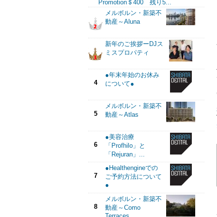
Promotion＄400 残り5...
メルボルン・新築不
動産～Aluna
新年のご挨拶ーDJス
ミスプロパティ
●年末年始のお休み
4
について●
メルボルン・新築不
5
動産～Atlas
●美容治療
6
「Profhilo」と
「Rejuran」...
●Healthengineでの
7
ご予約方法について
●
メルボルン・新築不
8
動産～Como
Terraces