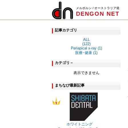
メルボルン / オーストラリア発
DENGON NET
記事カテゴリ
ALL
(122)
Periapical x-ray (1)
医療･健康 (1)
カテゴリ－
表示できません
まちなび最新記事
ホワイトニング