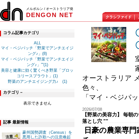
メルボルン / オーストラリア発
DENGON NET
クラシファイド
コラム記事カテゴリ
ALL
マイ・ベジパッチ「野菜でアンチエイジ
ング♪」(8)
マイ・ベジパッチ「野菜でアンチエイジ
ング♪」””(1)
美容と健康に効く驚くべき野菜「ブロッ
コリースプラウト」(1)
オーストラリア 
野菜のアンチエイジング力♪ (1)
色々、
カテゴリ－
「マイ・ベジパッ
表示できません
2026/07/08
【野菜の美容力】 毎朝
落とし穴 ""
記事 最新情報
日豪の農業専門
豪州国勢調査（Census）を
悪用した詐欺への注意喚起