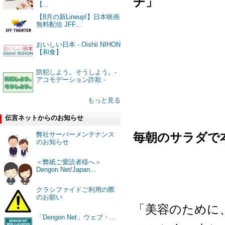
チ」
【...
【8月の新Lineup!】日本映画
無料配信 JFF...
おいしい日本 - Oishii NIHON
【和食】
防犯しよう。そうしよう。-
アコモデーション詐欺 -
もっと見る
伝言ネットからのお知らせ
毎朝のサラダで
弊社サーバーメンテナンス
のお知らせ
＜弊紙ご愛読者様へ＞
Dengon Net/Japan...
クラシファイドご利用の際
のお願い
「美容のために
「Dengon Net」ウェブ・...