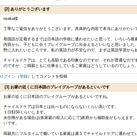
[2] ありがとうございます
osaka様
丁寧なご返信をありがとうございます。具体的な内容で本当にありがたい
母国語が定着するまでは日本語の学校に通わせたいと思って、いろいろ模
内容から、子どもに合うプレイグループに出会えるといいなと思いました
野に入れたいところです。私の英語力が不安なので、まずは英語学習から
チャイルドケアは、とても高額である印象なのですが、それが普通なので
のですが、ご両親ともに仕事をしているご家庭はどうしているのでしょう
ログイン
（
登録
）してコメントを投稿
[3] お家の近くに日本語のプレイグループがあるといいです
ね。 チ
お家の近くに日本語のプレイグループがあるといいですね。
チャイルドケアは日本とは比べものにならないくらい高いです。
１日$150くらいします。
永住権がある場合は(各家庭の収入に応じて)政府から補助金がもらえます
いです。
両親共にフルタイムで働いている家庭は週５でチャイルドケアに通わせて