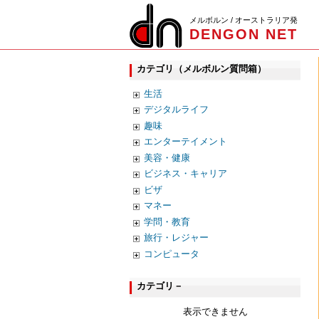
メルボルン / オーストラリア発
DENGON NET
カテゴリ（メルボルン質問箱）
生活
デジタルライフ
趣味
エンターテイメント
美容・健康
ビジネス・キャリア
ビザ
マネー
学問・教育
旅行・レジャー
コンピュータ
カテゴリ－
表示できません