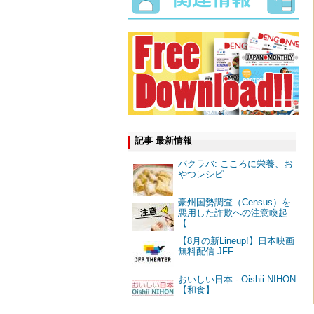
記事 最新情報
バクラバ: こころに栄養、お
やつレシピ
豪州国勢調査（Census）を
悪用した詐欺への注意喚起
【...
【8月の新Lineup!】日本映画
無料配信 JFF...
おいしい日本 - Oishii NIHON
【和食】