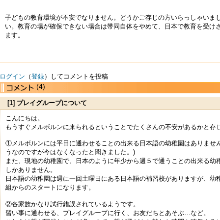
子どもの教育環境が不安でなりません。どうかご存じの方いらっしゃいま
い。教育の場が確保できない場合は帯同自体をやめて、日本で教育を受け
ます。
ログイン
（
登録
）してコメントを投稿
(4)
[1] プレイグループについて
こんにちは。
もうすぐメルボルンに来られるということでたくさんの不安があるかと存
①メルボルンには平日に通わせることの出来る日本語の幼稚園はありません
うなのですが今はなくなったと聞きました。)
また、現地の幼稚園で、日本のように年少から週５で通うことの出来る幼
しかありません。
日本語の幼稚園は週に一回土曜日にある日本語の補習校がありますが、幼
組からのスタートになります。
②各家族かなり試行錯誤されているようです。
習い事に通わせる、プレイグループに行く、お友だちとあそぶ…など。