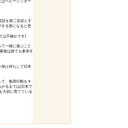
にはベビーシッター
いって英語を第二言語とす
学する形になると思
ては不確かです)
って一緒に遊ぶこと
ご家族は誰でも参加す
い掛け持ちして日本
して、集団行動をキ
がるまでは(日本で
を大切に育てている