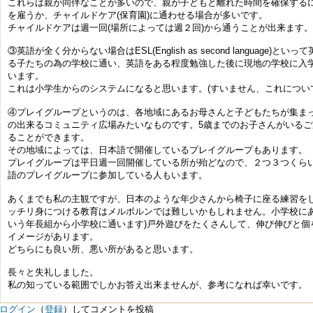
これらは親が同伴なことが多いので、親が子どもと離れた時間を確保する
を雇うか、チャイルドケア(保育園)に通わせる場合が多いです。
チャイルドケアは週一回(場所によっては週２回)から通うことが出来ます。
③英語が全く分からない場合はESL(English as second language)と
る子たちの為の学校に通い、英語をある程度勉強した後に現地の学校に入
います。
これは小学生からのシステムになると思います。(すいません、これについ
④プレイグループというのは、各地域にあるお母さんと子どもたちが集ま
の出来るコミュニティ広場みたいなものです。5歳までのお子さんがいる
ることができます。
その地域によっては、日本語で開催しているプレイグループもあります。
プレイグループは平日週一回開催している所が殆どなので、２つ３つくら
語のプレイグループに参加している人もいます。
あくまでも私の主観ですが、日本のような年少さんから椅子に座る練習を
ッチリ身につける教育はメルボルンでは難しいかもしれません。小学校にあ
いう年長組から小学校に通います)戸外遊びをたくさんして、伸び伸びと個
イメージがあります。
どちらにも良い所、悪い所があると思います。
長々と失礼しました。
私の知っている範囲でしかお答え出来ませんが、参考になれば幸いです。
ログイン
（
登録
）してコメントを投稿