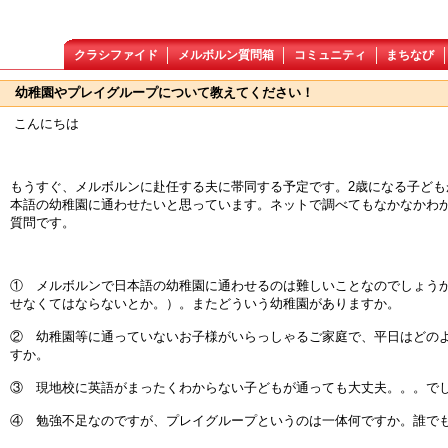
クラシファイド
メルボルン質問箱
コミュニティ
まちなび
幼稚園やプレイグループについて教えてください！
こんにちは
もうすぐ、メルボルンに赴任する夫に帯同する予定です。2歳になる子ども
本語の幼稚園に通わせたいと思っています。ネットで調べてもなかなかわ
質問です。
① メルボルンで日本語の幼稚園に通わせるのは難しいことなのでしょうか（wait
せなくてはならないとか。）。またどういう幼稚園がありますか。
② 幼稚園等に通っていないお子様がいらっしゃるご家庭で、平日はどの
すか。
③ 現地校に英語がまったくわからない子どもが通っても大丈夫。。。で
④ 勉強不足なのですが、プレイグループというのは一体何ですか。誰で