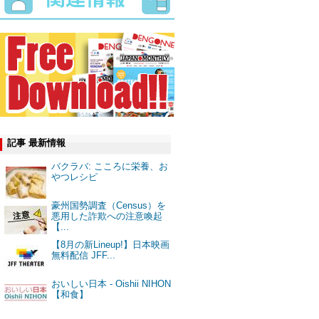
記事 最新情報
バクラバ: こころに栄養、お
やつレシピ
豪州国勢調査（Census）を
悪用した詐欺への注意喚起
【...
【8月の新Lineup!】日本映画
無料配信 JFF...
おいしい日本 - Oishii NIHON
【和食】