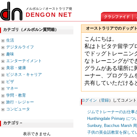
メルボルン / オーストラリア発
DENGON NET
クラシファイド
オーストラリアでのドッグ
カテゴリ（メルボルン質問箱）
こんにちは。
生活
私はトビタテ留学プ
デジタルライフ
でドッグトレーニン
趣味
なトレーニングがで
エンターテイメント
グラムがある場所に
美容・健康
ビジネス・キャリア
ーナー、プログラム
ビザ
共有していただける
マネー
学問・教育
ログイン
（
登録
）してコメント
旅行・レジャー
コンピュータ
ジムでトレーナーのお仕事
Hunthingdale Primar
カテゴリ－
Sunbury, Bacchus Marsh 
子供の英会話教室を探して
表示できません