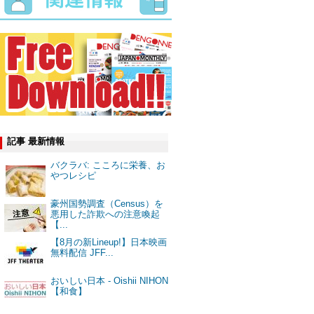
記事 最新情報
バクラバ: こころに栄養、お
やつレシピ
豪州国勢調査（Census）を
悪用した詐欺への注意喚起
【...
【8月の新Lineup!】日本映画
無料配信 JFF...
おいしい日本 - Oishii NIHON
【和食】