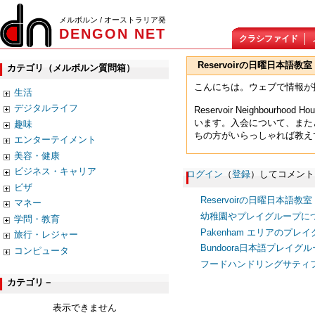
メルボルン / オーストラリア発
DENGON NET
クラシファイド
Reservoirの日曜日本語教室
カテゴリ（メルボルン質問箱）
こんにちは。ウェブで情報が
生活
デジタルライフ
Reservoir Neighbo
います。入会について、また
趣味
ちの方がいらっしゃれば教え
エンターテイメント
美容・健康
ビジネス・キャリア
ログイン
（
登録
）してコメント
ビザ
Reservoirの日曜日本語教室
マネー
幼稚園やプレイグループに
学問・教育
Pakenham エリアのプレ
旅行・レジャー
Bundoora日本語プレイグルー
コンピュータ
フードハンドリングサティ
カテゴリ－
表示できません