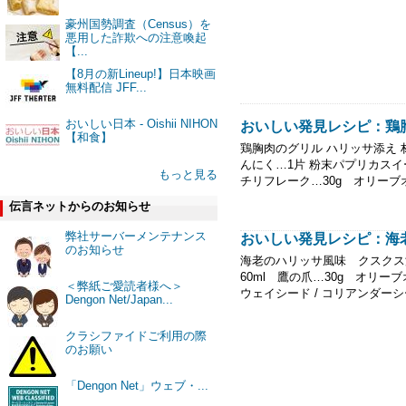
豪州国勢調査（Census）を
悪用した詐欺への注意喚起
【...
【8月の新Lineup!】日本映画
無料配信 JFF...
おいしい日本 - Oishii NIHON
おいしい発見レシピ：鶏
【和食】
鶏胸肉のグリル ハリッサ添え 
んにく…1片 粉末パプリカス
もっと見る
チリフレーク…30g オリーブオ
伝言ネットからのお知らせ
弊社サーバーメンテナンス
おいしい発見レシピ：海
のお知らせ
海老のハリッサ風味 クスクス添
60ml 鷹の爪…30g オリー
＜弊紙ご愛読者様へ＞
ウェイシード / コリアンダーシー
Dengon Net/Japan...
クラシファイドご利用の際
のお願い
「Dengon Net」ウェブ・...