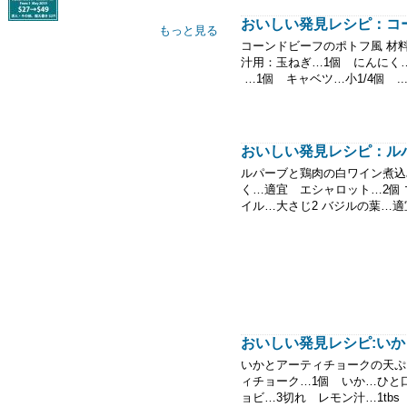
おいしい発見レシピ：コ
もっと見る
コーンドビーフのポトフ風 材料(
汁用：玉ねぎ…1個 にんにく
…1個 キャベツ…小1/4個 ..
おいしい発見レシピ：ル
ルパーブと鶏肉の白ワイン煮込み 
く…適宜 エシャロット…2個 
イル…大さじ2 バジルの葉…適宜
おいしい発見レシピ:いか
いかとアーティチョークの天ぷら
ィチョーク…1個 いか…ひと口
ョビ…3切れ レモン汁…1tbs 