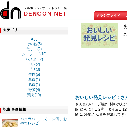
メルボルン / オーストラリア発
DENGON NET
クラシファイド
カテゴリ－
奥
ALL
その他(5)
たまご(2)
シーフード(15)
パスタ(12)
パン(2)
ピザ(3)
牛肉(5)
羊肉(1)
豚肉(1)
野菜(4)
鶏肉(10)
おいしい発見レシピ：さ
さんまのハーブ焼き 材料(4人
個 にんにく…2片 タイム…1
記事 最新情報
備 1. 冷凍さんまを解凍してきれ
バクラバ: こころに栄養、お
やつレシピ