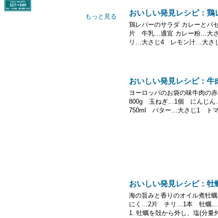
おいしい発見レシピ：鶏
もっと見る
鶏レバーのサラダ カレーとパセリ
片 牛乳…適宜 カレー粉…大
リ…大さじ4 レモン汁…大さじ4
おいしい発見レシピ：牛
ヨーロッパのお袋の味牛肉の赤ワ
800g 玉ねぎ…1個 にんじ
750ml バター…大さじ1 トマ
おいしい発見レシピ：牡
海の旨みと香りのオイル煮牡蠣のア
にく…2片 チリ…1本 牡蠣
1. 牡蠣を殻から外し、塩(分量