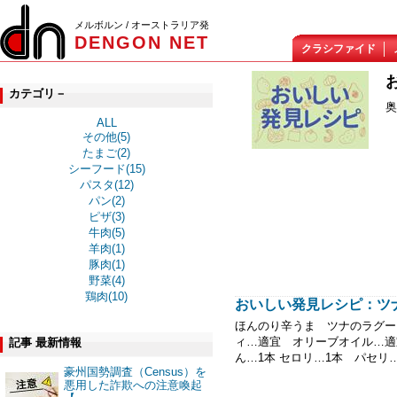
メルボルン / オーストラリア発
DENGON NET
クラシファイド
カテゴリ－
奥
ALL
その他(5)
たまご(2)
シーフード(15)
パスタ(12)
パン(2)
ピザ(3)
牛肉(5)
羊肉(1)
豚肉(1)
野菜(4)
鶏肉(10)
おいしい発見レシピ：ツ
ほんのり辛うま ツナのラグー・
ィ…適宜 オリーブオイル…適
記事 最新情報
ん…1本 セロリ…1本 パセリ…
豪州国勢調査（Census）を
悪用した詐欺への注意喚起