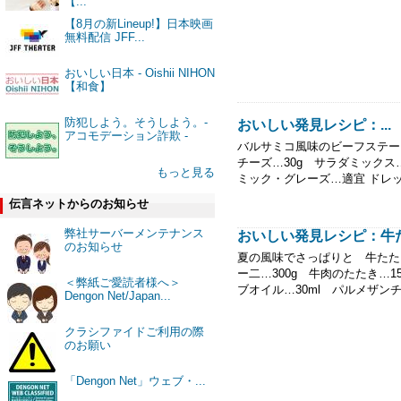
【...
【8月の新Lineup!】日本映画
無料配信 JFF...
おいしい日本 - Oishii NIHON
【和食】
防犯しよう。そうしよう。-
おいしい発見レシピ：...
アコモデーション詐欺 -
バルサミコ風味のビーフステーキ
チーズ…30g サラダミックス
もっと見る
ミック・グレーズ…適宜 ドレッ
伝言ネットからのお知らせ
弊社サーバーメンテナンス
おいしい発見レシピ：牛
のお知らせ
夏の風味でさっぱりと 牛たたき
ー二…300g 牛肉のたたき…1
＜弊紙ご愛読者様へ＞
ブオイル…30ml パルメザンチ
Dengon Net/Japan...
クラシファイドご利用の際
のお願い
「Dengon Net」ウェブ・...