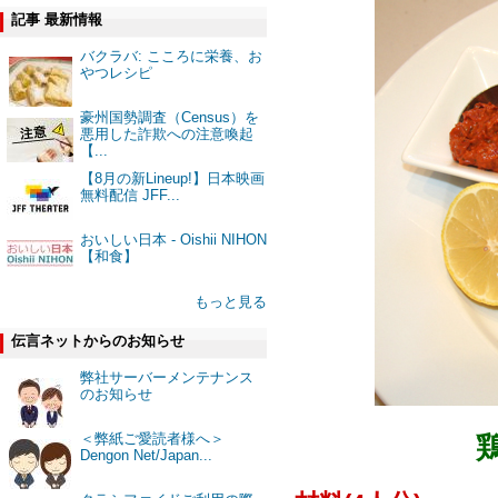
記事 最新情報
バクラバ: こころに栄養、お
やつレシピ
豪州国勢調査（Census）を
悪用した詐欺への注意喚起
【...
【8月の新Lineup!】日本映画
無料配信 JFF...
おいしい日本 - Oishii NIHON
【和食】
もっと見る
伝言ネットからのお知らせ
弊社サーバーメンテナンス
のお知らせ
＜弊紙ご愛読者様へ＞
Dengon Net/Japan...