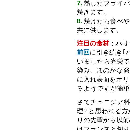
7.
熱したフライパ
焼きます。
8.
焼けたら食べ
共に供します。
注目の食材
：
ハリ
前回
に引き続き｢
いましたら光栄で
染み、ほのかな発
に入れ表面をオリ
るようですが簡単
さてチュニジア料
理? と思われる
りの先輩から以前
はフランスと切り