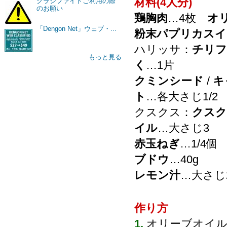
材料(4人分)
クラシファイドご利用の際
のお願い
鶏胸肉
…4枚
オ
「Dengon Net」ウェブ・...
粉末パプリカスイ
ハリッサ：
チリフ
もっと見る
く
…1片
クミンシード
/
キ
ト
…各大さじ1/2
クスクス：
クスク
イル
…大さじ3
赤玉ねぎ
…1/4
ブドウ
…40g
レモン汁
…大さじ
作り方
1.
オリーブオイ