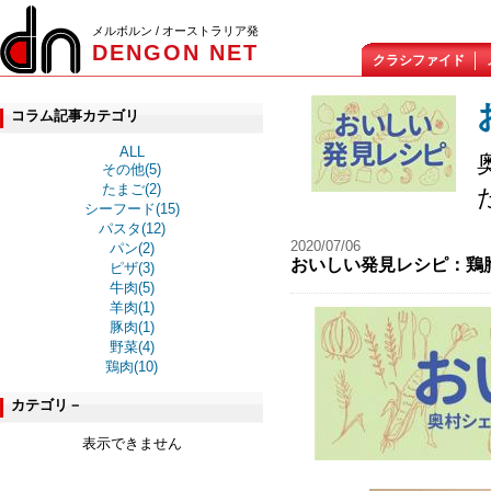
メルボルン / オーストラリア発
DENGON NET
クラシファイド
コラム記事カテゴリ
ALL
その他(5)
たまご(2)
シーフード(15)
パスタ(12)
2020/07/06
パン(2)
おいしい発見レシピ：鶏
ピザ(3)
牛肉(5)
羊肉(1)
豚肉(1)
野菜(4)
鶏肉(10)
カテゴリ－
表示できません