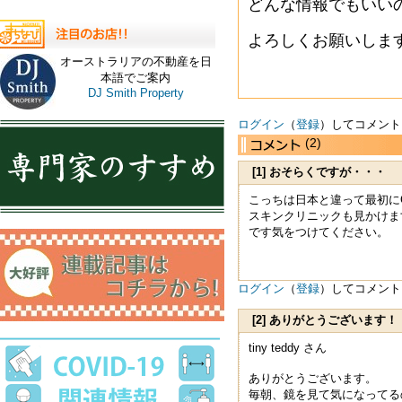
どんな情報でもいい
よろしくお願いしま
オーストラリアの不動産を日
本語でご案内
DJ Smith Property
ログイン
（
登録
）してコメント
(2)
[1] おそらくですが・・・
こっちは日本と違って最初に
スキンクリニックも見かけま
です気をつけてください。
ログイン
（
登録
）してコメント
[2] ありがとうございます！
tiny teddy さん
ありがとうございます。
毎朝、鏡を見て気になってる