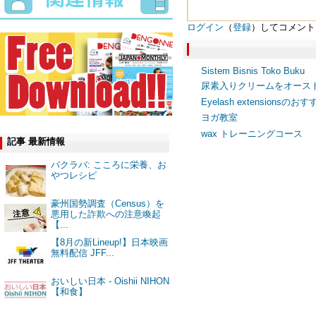
ログイン
（
登録
）してコメント
Sistem Bisnis Toko Buku
尿素入りクリームをオース
Eyelash extension
ヨガ教室
wax トレーニングコース
記事 最新情報
バクラバ: こころに栄養、お
やつレシピ
豪州国勢調査（Census）を
悪用した詐欺への注意喚起
【...
【8月の新Lineup!】日本映画
無料配信 JFF...
おいしい日本 - Oishii NIHON
【和食】