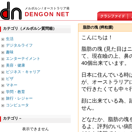
メルボルン / オーストラリア発
DENGON NET
クラシファイド
脂肪の塊 (稗粒腫)
カテゴリ（メルボルン質問箱）
こんにちは！
生活
デジタルライフ
脂肪の塊 (見た目は
趣味
て、現在瞼の上、鼻の
エンターテイメント
40個出来ています。
美容・健康
ビジネス・キャリア
日本に住んでいる時
ビザ
が、オーストラリア
マネー
で行きたくても中々
学問・教育
旅行・レジャー
顔に出来ている為、
コンピュータ
せん。
カテゴリ－
どなたか、脂肪の塊
るよ、評判のいい病
表示できません