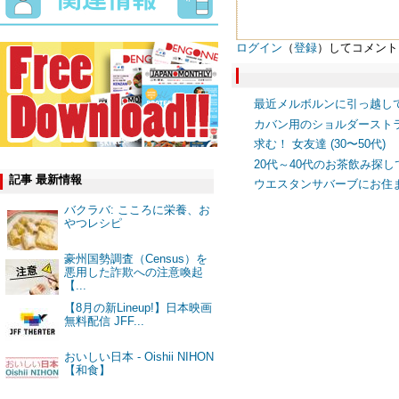
ログイン
（
登録
）してコメント
最近メルボルンに引っ越し
カバン用のショルダースト
求む！ 女友達 (30〜50代)
20代～40代のお茶飲み探
記事 最新情報
ウエスタンサバーブにお住
バクラバ: こころに栄養、お
やつレシピ
豪州国勢調査（Census）を
悪用した詐欺への注意喚起
【...
【8月の新Lineup!】日本映画
無料配信 JFF...
おいしい日本 - Oishii NIHON
【和食】