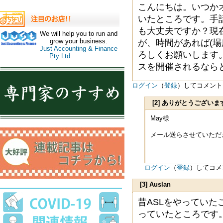
こんにちは。いつか
いたところです。手
も大丈夫ですか？現
We will help you to run and
grow your business.
が、時間があれば(
Just Accounting & Finance
ろしくお願いします。現
Pty Ltd
スを開催されるなら
ログイン
（
登録
）してコメント
[2] ありがとうございま
May様
メール送らさせていただ
ログイン
（
登録
）してコメ
[3] Auslan
昔ASLをやっていた
っていたところです