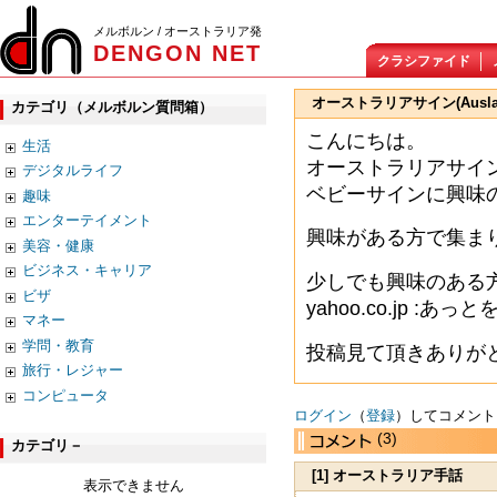
メルボルン / オーストラリア発
DENGON NET
クラシファイド
オーストラリアサイン(Ausl
カテゴリ（メルボルン質問箱）
こんにちは。
生活
オーストラリアサインla
デジタルライフ
ベビーサインに興味
趣味
エンターテイメント
興味がある方で集ま
美容・健康
ビジネス・キャリア
少しでも興味のある方は
ビザ
yahoo.co.jp 
マネー
学問・教育
投稿見て頂きありが
旅行・レジャー
コンピュータ
ログイン
（
登録
）してコメント
(3)
カテゴリ－
[1] オーストラリア手話
表示できません