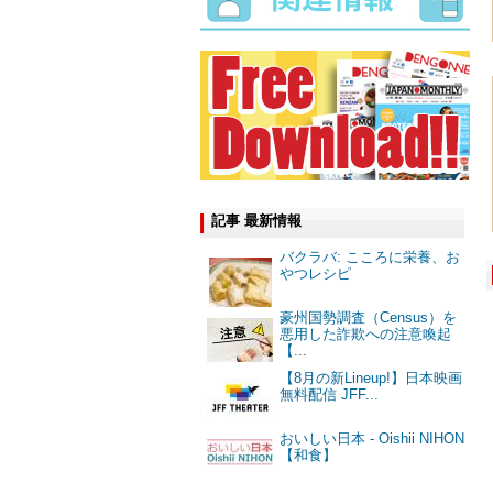
記事 最新情報
バクラバ: こころに栄養、お
やつレシピ
豪州国勢調査（Census）を
悪用した詐欺への注意喚起
【...
【8月の新Lineup!】日本映画
無料配信 JFF...
おいしい日本 - Oishii NIHON
【和食】