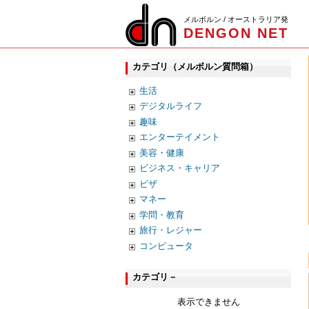
メルボルン / オーストラリア発
DENGON NET
カテゴリ（メルボルン質問箱）
生活
デジタルライフ
趣味
エンターテイメント
美容・健康
ビジネス・キャリア
ビザ
マネー
学問・教育
旅行・レジャー
コンピュータ
カテゴリ－
表示できません