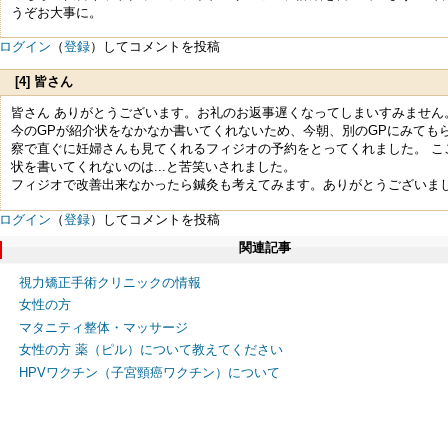
うぞお大事に。
ログイン
（
登録
）してコメントを投稿
[4] 皆さん
皆さん ありがとうございます。お礼のお返事遅くなってしまいすみません
今のGPが紹介状をなかなか書いてくれないため、今朝、別のGPにみても
察で直ぐに妊婦さんも見てくれるフィジオの予約をとってくれました。 こ
状を書いてくれないのは...と苦笑いされました。
フィジオで改善出来なかったら鍼灸も考えてみます。ありがとうございま
ログイン
（
登録
）してコメントを投稿
関連記事
視力矯正手術クリニックの情報
女性の方
マタニティ整体・マッサージ
女性の方 薬（ピル）について教えてください
HPVワクチン（子宮頸癌ワクチン）について