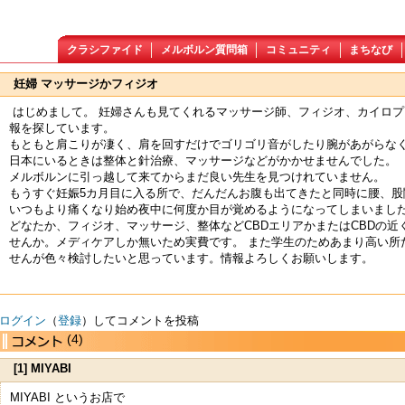
クラシファイド
メルボルン質問箱
コミュニティ
まちなび
妊婦 マッサージかフィジオ
はじめまして。 妊婦さんも見てくれるマッサージ師、フィジオ、カイロ
報を探しています。
もともと肩こりが凄く、肩を回すだけでゴリゴリ音がしたり腕があがらな
日本にいるときは整体と針治療、マッサージなどがかかせませんでした。
メルボルンに引っ越して来てからまだ良い先生を見つけれていません。
もうすぐ妊娠5カ月目に入る所で、だんだんお腹も出てきたと同時に腰、股
いつもより痛くなり始め夜中に何度か目が覚めるようになってしまいまし
どなたか、フィジオ、マッサージ、整体などCBDエリアかまたはCBDの近
せんか。メディケアしか無いため実費です。 また学生のためあまり高い所
せんが色々検討したいと思っています。情報よろしくお願いします。
ログイン
（
登録
）してコメントを投稿
(4)
[1] MIYABI
MIYABI というお店で