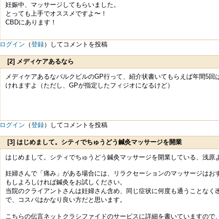
妊娠中、マッサージしてもらいました。
とっても上手でオススメですよ〜！
CBDにあります！
ログイン
（
登録
）してコメントを投稿
[2] メディケアあるなら
メディケアあるなバルクビルのGP行って、紹介状書いてもらえば年間5回
けれますよ（ただし、GPが指定したフィジオになるけど）
ログイン
（
登録
）してコメントを投稿
[3] はじめまして。シティでちゅうどう鍼灸マッサージを開業
してい
はじめまして。シティでちゅうどう鍼灸マッサージを開業している、浅原
妊婦さんで「痛み」がある場合には、リラクセーションのマッサージはお
もしよろしければ鍼灸をお試しください。
当院のクライアントさんは妊婦さん含め、同じ症状に何度も通うことなく
で、コスパはかなり良い方だと思います。
こちらの伝言ネットクラシファイドのサービスに詳細を書いていますので