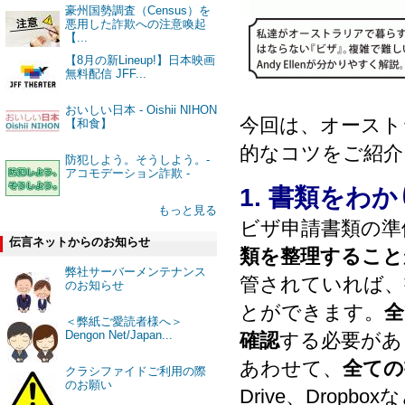
豪州国勢調査（Census）を
悪用した詐欺への注意喚起
【...
【8月の新Lineup!】日本映画
無料配信 JFF...
おいしい日本 - Oishii NIHON
今回は、オースト
【和食】
的なコツをご紹介
防犯しよう。そうしよう。-
アコモデーション詐欺 -
1. 書類をわ
もっと見る
ビザ申請書類の準
伝言ネットからのお知らせ
類を整理すること
弊社サーバーメンテナンス
管されていれば、
のお知らせ
とができます。
全
＜弊紙ご愛読者様へ＞
Dengon Net/Japan...
確認
する必要があ
あわせて、
全ての
クラシファイドご利用の際
のお願い
Drive、Dro