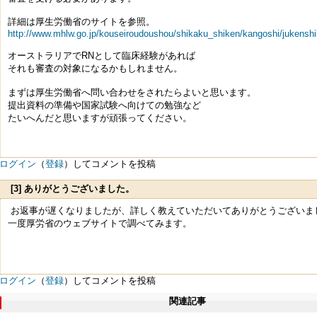
詳細は厚生労働省のサイトを参照。
http://www.mhlw.go.jp/kouseiroudoushou/shikaku_shiken/kangoshi/jukensh
オーストラリアでRNとして臨床経験があれば
それも審査の対象になるかもしれません。
まずは厚生労働省へ問い合わせをされたらよいと思います。
提出資料の準備や国家試験へ向けての勉強など
たいへんだと思いますが頑張ってください。
ログイン
（
登録
）してコメントを投稿
[3] ありがとうございました。
お返事が遅くなりましたが、詳しく教えていただいてありがとうございま
一度厚労省のウェブサイトで調べてみます。
ログイン
（
登録
）してコメントを投稿
関連記事