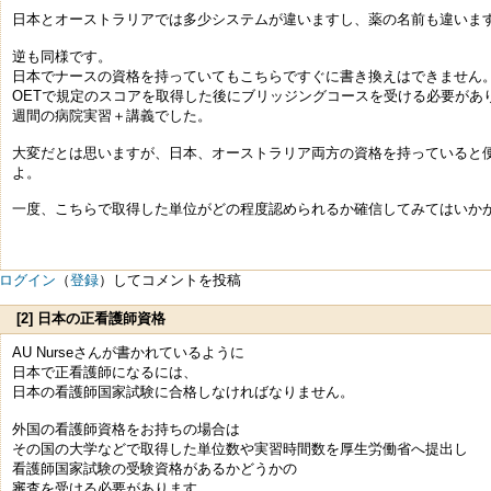
日本とオーストラリアでは多少システムが違いますし、薬の名前も違いま
逆も同様です。
日本でナースの資格を持っていてもこちらですぐに書き換えはできません。I
OETで規定のスコアを取得した後にブリッジングコースを受ける必要があ
週間の病院実習＋講義でした。
大変だとは思いますが、日本、オーストラリア両方の資格を持っていると
よ。
一度、こちらで取得した単位がどの程度認められるか確信してみてはいか
ログイン
（
登録
）してコメントを投稿
[2] 日本の正看護師資格
AU Nurseさんが書かれているように
日本で正看護師になるには、
日本の看護師国家試験に合格しなければなりません。
外国の看護師資格をお持ちの場合は
その国の大学などで取得した単位数や実習時間数を厚生労働省へ提出し
看護師国家試験の受験資格があるかどうかの
審査を受ける必要があります。