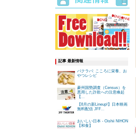
記事 最新情報
バクラバ: こころに栄養、お
やつレシピ
豪州国勢調査（Census）を
悪用した詐欺への注意喚起
【...
【8月の新Lineup!】日本映画
無料配信 JFF...
おいしい日本 - Oishii NIHON
【和食】