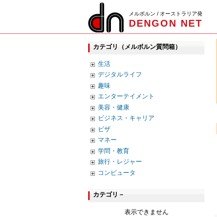
メルボルン / オーストラリア発
DENGON NET
カテゴリ（メルボルン質問箱）
生活
デジタルライフ
趣味
エンターテイメント
美容・健康
ビジネス・キャリア
ビザ
マネー
学問・教育
旅行・レジャー
コンピュータ
カテゴリ－
表示できません