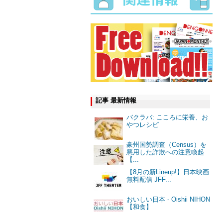
記事 最新情報
バクラバ: こころに栄養、お
やつレシピ
豪州国勢調査（Census）を
悪用した詐欺への注意喚起
【...
【8月の新Lineup!】日本映画
無料配信 JFF...
おいしい日本 - Oishii NIHON
【和食】