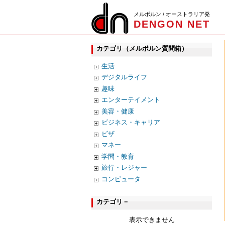
メルボルン / オーストラリア発
DENGON NET
カテゴリ（メルボルン質問箱）
生活
デジタルライフ
趣味
エンターテイメント
美容・健康
ビジネス・キャリア
ビザ
マネー
学問・教育
旅行・レジャー
コンピュータ
カテゴリ－
表示できません