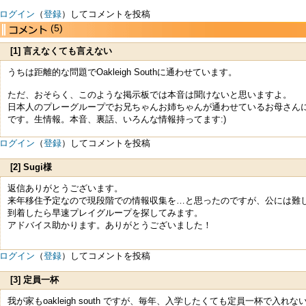
ログイン
（
登録
）してコメントを投稿
(5)
[1] 言えなくても言えない
うちは距離的な問題でOakleigh Southに通わせています。
ただ、おそらく、このような掲示板では本音は聞けないと思いますよ。
日本人のプレーグループでお兄ちゃんお姉ちゃんが通わせているお母さん
です。生情報。本音、裏話、いろんな情報持ってます:)
ログイン
（
登録
）してコメントを投稿
[2] Sugi様
返信ありがとうございます。
来年移住予定なので現段階での情報収集を…と思ったのですが、公には難
到着したら早速プレイグループを探してみます。
アドバイス助かります。ありがとうございました！
ログイン
（
登録
）してコメントを投稿
[3] 定員一杯
我が家もoakleigh south ですが、毎年、入学したくても定員一杯で入れ