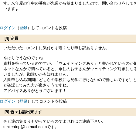
す。来年度の年中の募集が先週から始まりましたので、問い合わせをして
いますよ。
ログイン
（
登録
）してコメントを投稿
[4] 定員
いただいたコメントに気付かず遅くなり申し訳ありません。
やはりそうなのですね…
資料を持っているのですが、「ウェイティングあり」と書かれているのが
ネットなんかで調べていると、永住のお子さんがウェイティング対象にな
いましたが、勘違いかも知れません。
入園申し込み期間にどちらの学校にも見学に行けないので難しいですが、
ど確認してみた方が良さそうですね。
アドバイスありがとうございます！
ログイン
（
登録
）してコメントを投稿
[5] 色々お話出来ます
チビ達の集まりもやっているのでよければご連絡下さい。
smileatnp@hotmail.co.jpです。