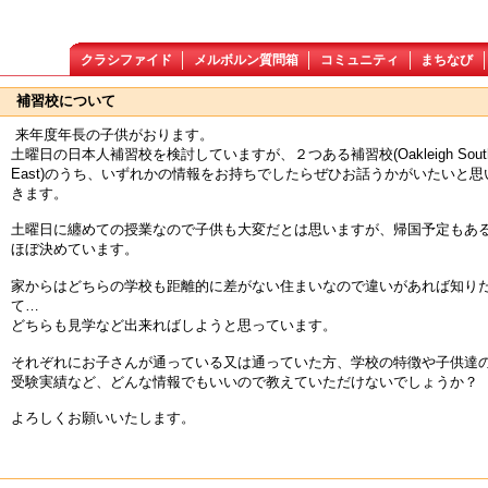
クラシファイド
メルボルン質問箱
コミュニティ
まちなび
補習校について
来年度年長の子供がおります。
土曜日の日本人補習校を検討していますが、２つある補習校(Oakleigh South,Sa
East)のうち、いずれかの情報をお持ちでしたらぜひお話うかがいたいと
きます。
土曜日に纏めての授業なので子供も大変だとは思いますが、帰国予定もあ
ほぼ決めています。
家からはどちらの学校も距離的に差がない住まいなので違いがあれば知り
て…
どちらも見学など出来ればしようと思っています。
それぞれにお子さんが通っている又は通っていた方、学校の特徴や子供達
受験実績など、どんな情報でもいいので教えていただけないでしょうか？
よろしくお願いいたします。