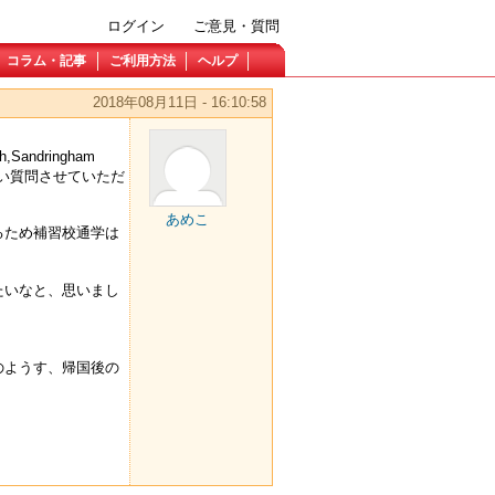
ログイン
ご意見・質問
コラム・記事
ご利用方法
ヘルプ
2018年08月11日 - 16:10:58
ndringham
思い質問させていただ
あめこ
るため補習校通学は
たいなと、思いまし
のようす、帰国後の