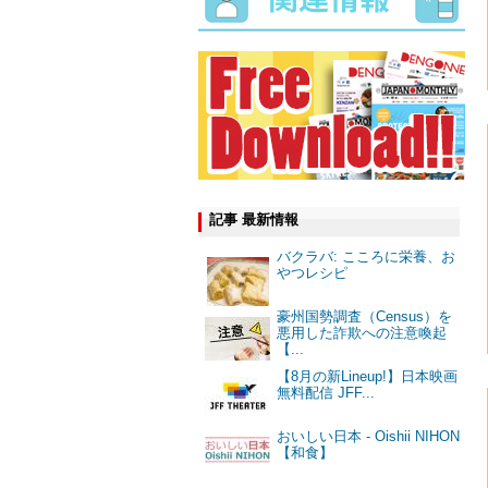
記事 最新情報
バクラバ: こころに栄養、お
やつレシピ
豪州国勢調査（Census）を
悪用した詐欺への注意喚起
【...
【8月の新Lineup!】日本映画
無料配信 JFF...
おいしい日本 - Oishii NIHON
【和食】