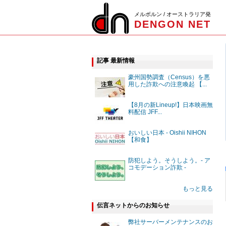
メルボルン / オーストラリア発
DENGON NET
記事 最新情報
豪州国勢調査（Census）を悪
用した詐欺への注意喚起 【...
【8月の新Lineup!】日本映画無
料配信 JFF...
おいしい日本 - Oishii NIHON
【和食】
防犯しよう。そうしよう。- ア
コモデーション詐欺 -
もっと見る
伝言ネットからのお知らせ
弊社サーバーメンテナンスのお