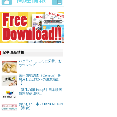
記事 最新情報
バクラバ: こころに栄養、お
やつレシピ
豪州国勢調査（Census）を
悪用した詐欺への注意喚起
【...
【8月の新Lineup!】日本映画
無料配信 JFF...
おいしい日本 - Oishii NIHON
【和食】