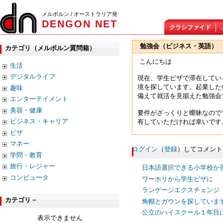
メルボルン / オーストラリア発
DENGON NET
クラシファイド
勉強会（ビジネス・英語）
カテゴリ（メルボルン質問箱）
こんにちは
生活
デジタルライフ
現在、学生ビザで滞在してい
境を探しています。起業した
趣味
備えて就活を見据えた勉強会
エンターテイメント
美容・健康
要件がざっくりと曖昧なので
ビジネス・キャリア
有していただければ幸いです
ビザ
マネー
ログイン
（
登録
）してコメント
学問・教育
旅行・レジャー
日本語選択できる小学校か
コンピュータ
ワーホリから学生ビザに
ランゲージエクスチェンジ
カテゴリ－
角帽とガウンを探していま
公立のハイスクール１年目
表示できません