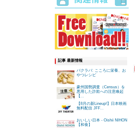
記事 最新情報
バクラバ: こころに栄養、お
やつレシピ
豪州国勢調査（Census）を
悪用した詐欺への注意喚起
【...
【8月の新Lineup!】日本映画
無料配信 JFF...
おいしい日本 - Oishii NIHON
【和食】