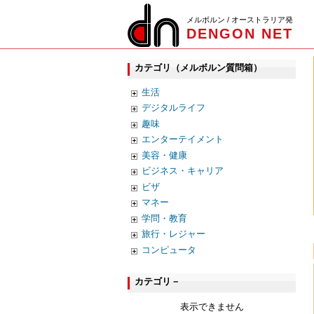
メルボルン / オーストラリア発
DENGON NET
カテゴリ（メルボルン質問箱）
生活
デジタルライフ
趣味
エンターテイメント
美容・健康
ビジネス・キャリア
ビザ
マネー
学問・教育
旅行・レジャー
コンピュータ
カテゴリ－
表示できません