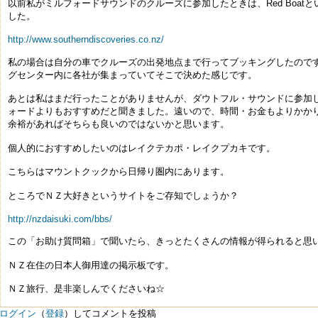
以前私がミルフォードサウンドのクルーズに参加したときは、Red Boat
した。
http://www.southerndiscoveries.co.nz/
私の場合は自分の車でクルーズの出発地点まで行ってブッキングしたので
グセンター内に各社が集まっていてそこで決めた感じです。
あとは私はまだ行ったことがありませんが、ダウトフル・サウンドに参加
ォードよりもおすすめだと聞きました。遠いので、時間・お金もよりかか
余裕があればそちらも良いのではないかと思います。
個人的におすすめしたいのはレイクテカポ・レイクプカキです。
こちらはマウントクックから日帰り圏内にあります。
ところでＮＺ大好きというサイトをご存知でしょうか？
http://nzdaisuki.com/bbs/
この「お助け質問箱」で聞いたら、きっとたくさんの情報が得られると思
ＮＺ在住の日本人御用達の掲示板です。
ＮＺ旅行、是非楽しんでくださいね☆
ログイン
（
登録
）してコメントを投稿