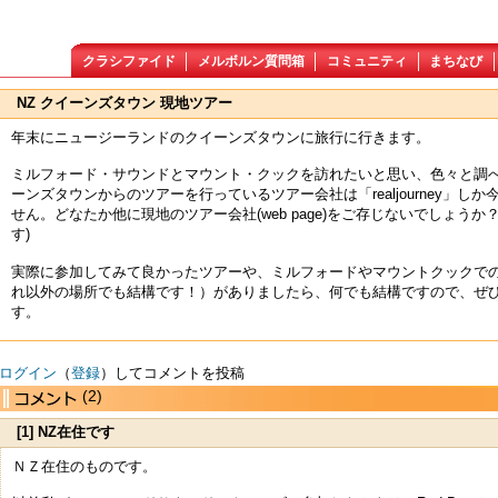
クラシファイド
メルボルン質問箱
コミュニティ
まちなび
NZ クイーンズタウン 現地ツアー
年末にニュージーランドのクイーンズタウンに旅行に行きます。
ミルフォード・サウンドとマウント・クックを訪れたいと思い、色々と調
ーンズタウンからのツアーを行っているツアー会社は「realjourney」し
せん。どなたか他に現地のツアー会社(web page)をご存じないでしょうか
す)
実際に参加してみて良かったツアーや、ミルフォードやマウントクックで
れ以外の場所でも結構です！）がありましたら、何でも結構ですので、ぜ
す。
ログイン
（
登録
）してコメントを投稿
(2)
[1] NZ在住です
ＮＺ在住のものです。