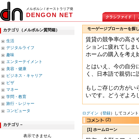
メルボルン / オーストラリア発
DENGON NET
クラシファイド
モーゲージブローカーを探
カテゴリ（メルボルン質問箱）
賃貸の競争率の高さ
生活
ションに疲れてしま
デジタルライフ
ホームの購入を考え
趣味
エンターテイメント
とはいえ、今の自分
美容・健康
く、日本語で親切に
ビジネス・キャリア
ビザ
もしご存じの方がい
マネー
いです。どうぞよろ
学問・教育
旅行・レジャー
コンピュータ
ログイン
（
登録
）してコメント
(2)
カテゴリ－
[1] ホームローン
表示できません