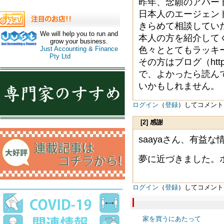
昨年、念願のアパー
日本人のエージェン
きらめて相談してい
We will help you to run and
本人の方を紹介して
grow your business.
色々ととてもラッキ
Just Accounting & Finance
Pty Ltd
その方はブログ（https:
で、よかったら読ん
いかもしれません。
ログイン
（
登録
）してコメント
[2] 感謝
saayaさん、有益
夢に近づきました。
ログイン
（
登録
）してコメント
家を買うにあたって