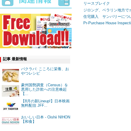
リースブレイク
ジロング、ベラリン地方で
住宅購入 サンバリーについて
Pr-Purchase House Inspect
記事 最新情報
バクラバ: こころに栄養、お
やつレシピ
豪州国勢調査（Census）を
悪用した詐欺への注意喚起
【...
【8月の新Lineup!】日本映画
無料配信 JFF...
おいしい日本 - Oishii NIHON
【和食】