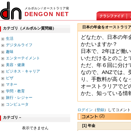
メルボルン / オーストラリア発
DENGON NET
クラシファイド
日本の年金をオーストラリ
カテゴリ（メルボルン質問箱）
どなたか、日本の年
生活
かたいますか？
デジタルライフ
日本で、2年ほど働
趣味
いただけるとのこと
エンターテイメント
ただ、年６回に分け
美容・健康
ビジネス・キャリア
なので、ANZでは
ビザ
り、手数料が高くな
マネー
オーストラリアでど
学問・教育
かた、知っている情
旅行・レジャー
コンピュータ
ログイン
（
登録
）してコメント
(2)
カテゴリ－
[1] 年金
表示できません