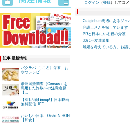
ログイン
（
登録
）してコメ
Craigieburn周辺にあ
弁護士さんを探しています
PRと日本にいる親の介護
30代～友達募集
離婚を考えている方、お話
記事 最新情報
バクラバ: こころに栄養、お
やつレシピ
豪州国勢調査（Census）を
悪用した詐欺への注意喚起
【...
【8月の新Lineup!】日本映画
無料配信 JFF...
おいしい日本 - Oishii NIHON
【和食】