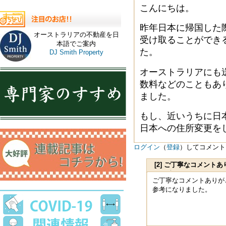
こんにちは。
昨年日本に帰国した
オーストラリアの不動産を日
受け取ることができ
本語でご案内
た。
DJ Smith Property
オーストラリアにも
数料などのこともあ
ました。
もし、近いうちに日
日本への住所変更を
ログイン
（
登録
）してコメント
[2] ご丁寧なコメン
の口座を
ご丁寧なコメントありが
参考になりました。