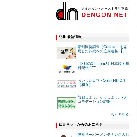
メルボルン / オーストラリア発
DENGON NET
記事 最新情報
豪州国勢調査（Census）を悪
用した詐欺への注意喚起 【...
【8月の新Lineup!】日本映画無
料配信 JFF...
おいしい日本 - Oishii NIHON
【和食】
防犯しよう。そうしよう。- ア
コモデーション詐欺 -
もっと見る
伝言ネットからのお知らせ
弊社サーバーメンテナンスのお